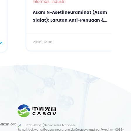
Informasi Industri
Asam N-Asetilneuraminat (Asam
Sialat): Larutan Anti-Penuaan &
Pelembap dengan Kemurnian Tinggi
2026.02.06
ikan oral
Jack Wang (Senior sales Manager
)
Email:
jack.wang@casov.net
yutong.du@casov.net
Direct/Wechat:
0086-