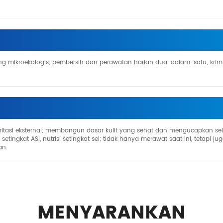
ang mikroekologis; pembersih dan perawatan harian dua-dalam-satu; krim
 iritasi eksternal; membangun dasar kulit yang sehat dan mengucapkan se
etingkat ASI, nutrisi setingkat sel; tidak hanya merawat saat ini, tetapi ju
an.
MENYARANKAN