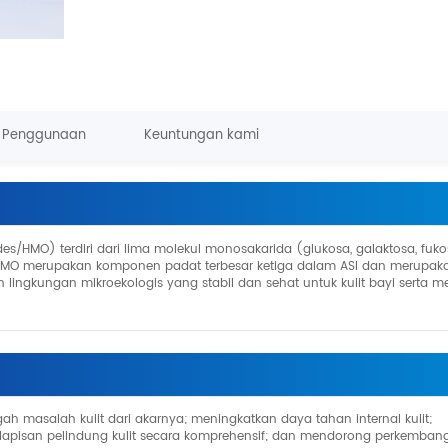
Penggunaan
Keuntungan kami
es/HMO) terdiri dari lima molekul monosakarida (glukosa, galaktosa, fuko
. HMO merupakan komponen padat terbesar ketiga dalam ASI dan merupak
ingkungan mikroekologis yang stabil dan sehat untuk kulit bayi serta m
h masalah kulit dari akarnya; meningkatkan daya tahan internal kulit;
 lapisan pelindung kulit secara komprehensif; dan mendorong perkemban