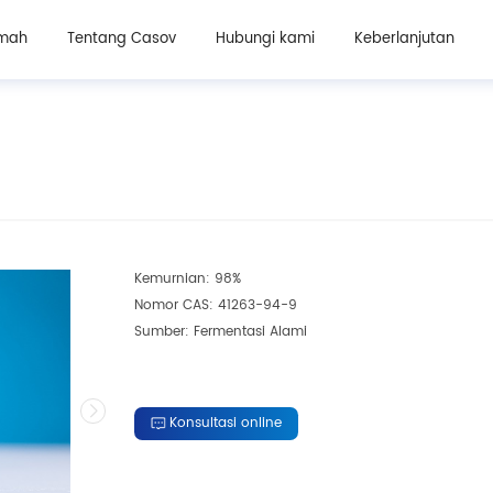
Bahan kosmetik
Bahan suplemen kecantikan oral
mah
Tentang Casov
Hubungi kami
Keberlanjutan
Kemurnian: 98%
Nomor CAS: 41263-94-9
Sumber: Fermentasi Alami
Konsultasi online