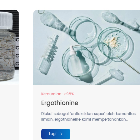
Kemurnian: ≥98%
Ergothionine
Diakui sebagai "antioksidan super" oleh komunitas
ilmiah, ergothioneine kami mempertahankan
aktivitas jangka panjang dalam sistem biologis.
Lagi