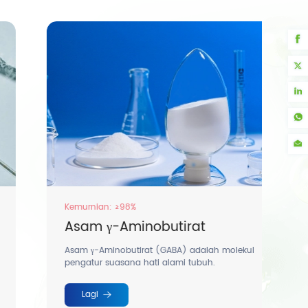
Kemurnian: ≥98%
Asam γ-Aminobutirat
Asam γ-Aminobutirat (GABA) adalah molekul
pengatur suasana hati alami tubuh.
Lagi