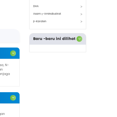
DHA
Asam γ-Aminobutirat
β-Karoten
Baru -baru ini dilihat
sa, N-
an
enjaga
gan