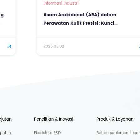
Informasi Industri
Asam Arakidonat (ARA) dalam
Perawatan Kulit Presisi: Kunci
Biosintesis untuk Memperkuat
Pelindung Kulit
2026.03.02
njutan
Penelitian & Inovasi
Produk & Layanan
publik
Ekosistem R&D
Bahan suplemen kecant