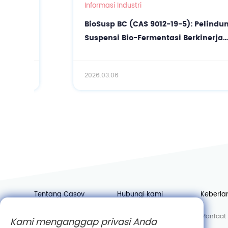
Informasi Industri
BioSusp BC (CAS 9012-19-5): Pelindung
Suspensi Bio-Fermentasi Berkinerja
Tinggi untuk Kosmetik Presisi
2026.03.06
Tentang Casov
Hubungi kami
Keberla
Berita
Bergabunglah dengan
Manfaat 
Kami menganggap privasi Anda
kami