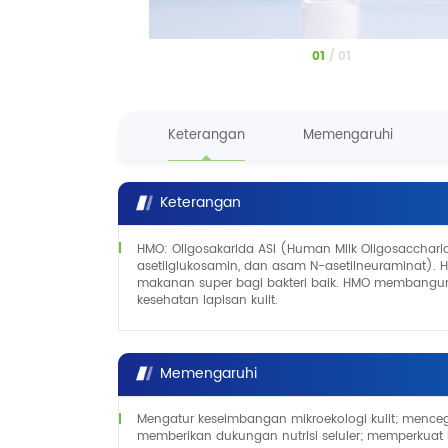
1
/
1
Keterangan
Memengaruhi
Keterangan
HMO: Oligosakarida ASI (Human Milk Oligosaccharid
asetilglukosamin, dan asam N-asetilneuraminat)
makanan super bagi bakteri baik. HMO membangun l
kesehatan lapisan kulit.
Memengaruhi
Mengatur keseimbangan mikroekologi kulit; mencega
memberikan dukungan nutrisi seluler; memperkuat