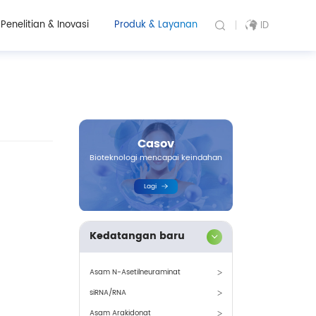
Penelitian & Inovasi
Produk & Layanan
ID
Casov
Bioteknologi mencapai keindahan
Lagi
Kedatangan baru
Asam N-Asetilneuraminat
siRNA/RNA
Asam Arakidonat