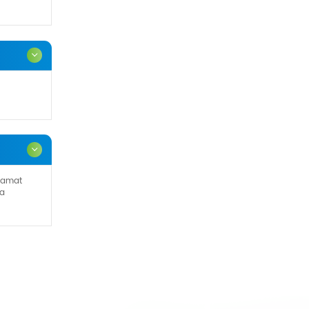
lamat
ga