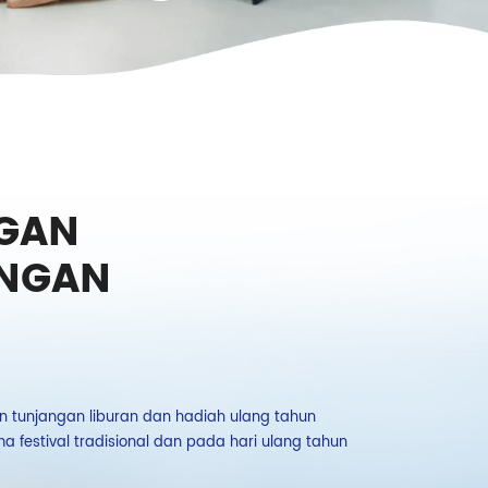
GAN
ANGAN
 tunjangan liburan dan hadiah ulang tahun
Perusahaan menye
 festival tradisional dan pada hari ulang tahun
kegiatan rekreasi 