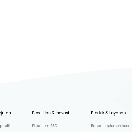
njutan
Penelitian & Inovasi
Produk & Layanan
publik
Ekosistem R&D
Bahan suplemen kecant