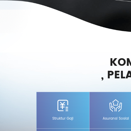
KO
, PE
if yang mencakup gaji pokok
Selain lima asuransi sosial
penjualan +
untuk karyawan, perusahaan
Struktur Gaji
Asuransi Sosial
 tahun.
tambahan dan asuransi kese