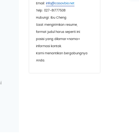
Email:
info@casovbio.net
Telp: 027-81777508
Hubungi: Ibu Cheng
Saat mengirimkan resume,
format judul harus seperti ini:
posisi yang dilamar+nama+
informasi kontak.
Kami menantikan bergabungnya
Anda.
i