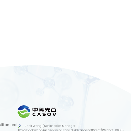
ikan oral
Jack Wang (Senior sales Manager
)
Email:
jack.wang@casov.net
yutong.du@casov.net
Direct/Wechat:
0086-