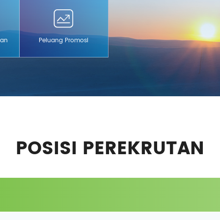
reka.
han
Peluang Promosi
POSISI PEREKRUTAN