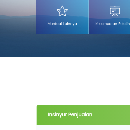
karyawan dan anak-anak me
Manfaat Lainnya
Kesempatan Pelati
Insinyur Penjualan