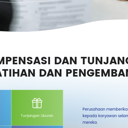
MPENSASI DAN TUNJAN
LATIHAN DAN PENGEMB
 dan satu dana perumahan yang disediakan
Perusahaan memberikan
 juga membeli asuransi kecelakaan
kepada karyawan selama
Tunjangan Liburan
hatan komersial tambahan untuk
mereka.