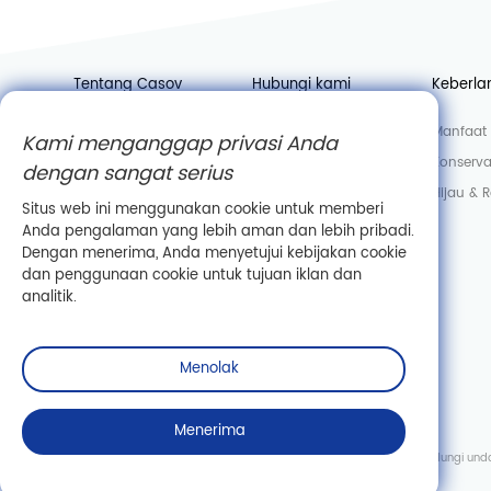
Tentang Casov
Hubungi kami
Keberla
Berita
Bergabunglah dengan
Manfaat 
Kami menganggap privasi Anda
kami
Pabrik
Konserva
dengan sangat serius
Departemen penjualan
Laboratorium
Hijau & 
Situs web ini menggunakan cookie untuk memberi
Informasi perusahaan
Anda pengalaman yang lebih aman dan lebih pribadi.
Dengan menerima, Anda menyetujui kebijakan cookie
dan penggunaan cookie untuk tujuan iklan dan
analitik.
Menolak
Menerima
Hak Cipta © Wuhan Casov Green Biotech Co., Ltd. Semua hak dilindungi un