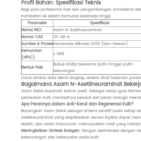
Profil Bahan: Spesifikasi Teknis
Bagi para profesional riset dan pengembangan, konsistensi da
hambatan ke dalam formulasi berkinerja tinggi.
Parameter
Spesifikasi
Nama INCI
Asam N-Asetilneuraminat
Nomor CAS
131-48-6
Sumber & Proses
Fermentasi Mikroba 100% (Non-Hewan)
Kemurnian
≥ 98%
(HPLC)
Bubuk kristal berwarna putih hingga putih
Bentuk Fisik
kekuningan.
Untuk lembar data teknis lengkap, silakan lihat halaman prod
Bagaimana Asam N-Asetilneuraminat Bekerj
Asam Sialat bukanlah bahan pasif. Sebagai residu gula termina
perawatan kulit, manfaatnya berasal dari peran biologis menda
Apa Perannya dalam Anti-Kerut dan Regenerasi Kulit?
Bayangkan Asam Sialat sebagai antena sensitif pada setiap se
Asetilneuraminat yang diaplikasikan secara topikal dapat meme
elastin, dan asam hialuronat—menunjukkan hasil yang menjan
Meningkatkan Sintesis Kolagen:
Dengan berinteraksi dengan res
kekencangan dan kekenyalan pada kulit.