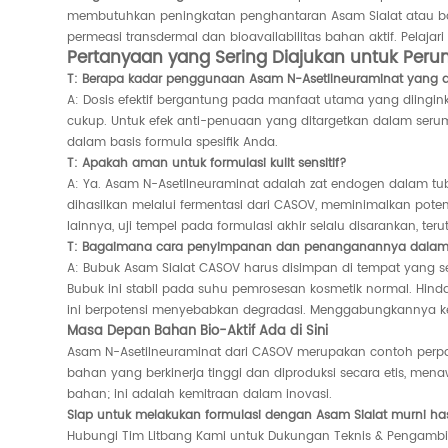
membutuhkan peningkatan penghantaran Asam Sialat atau bah
permeasi transdermal dan bioavailabilitas bahan aktif.
Pelajar
Pertanyaan yang Sering Diajukan untuk Per
T: Berapa kadar penggunaan Asam N-Asetilneuraminat yang d
A: Dosis efektif bergantung pada manfaat utama yang diingink
cukup. Untuk efek anti-penuaan yang ditargetkan dalam serum at
dalam basis formula spesifik Anda.
T: Apakah aman untuk formulasi kulit sensitif?
A: Ya. Asam N-Asetilneuraminat adalah zat endogen dalam tu
dihasilkan melalui fermentasi dari CASOV, meminimalkan pote
lainnya, uji tempel pada formulasi akhir selalu disarankan, t
T: Bagaimana cara penyimpanan dan penanganannya dalam p
A: Bubuk Asam Sialat CASOV harus disimpan di tempat yang s
Bubuk ini stabil pada suhu pemrosesan kosmetik normal. Hind
ini berpotensi menyebabkan degradasi. Menggabungkannya ke
Masa Depan Bahan Bio-Aktif Ada di Sini
Asam N-Asetilneuraminat dari CASOV merupakan contoh perpad
bahan yang berkinerja tinggi dan diproduksi secara etis, mena
bahan; ini adalah kemitraan dalam inovasi.
Siap untuk melakukan formulasi dengan Asam Sialat murni has
Hubungi Tim Litbang Kami untuk Dukungan Teknis & Pengamb