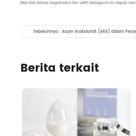
Mari kita bahas bagaimana bio-aktif serbaguna ini dapat m
Sebelumnya：
Asam Arakidonat (ARA) dalam Perawat
Kunci Biosintesis untuk Memperkuat Pelindung Kulit
Berita terkait