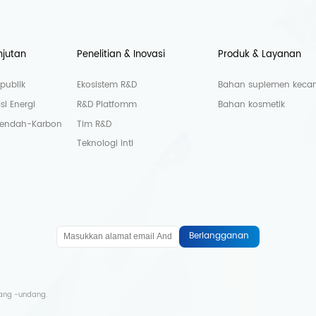
njutan
Penelitian & Inovasi
Produk & Layanan
publik
Ekosistem R&D
Bahan suplemen kecant
si Energi
R&D Platfomm
Bahan kosmetik
Rendah-Karbon
Tim R&D
Teknologi Inti
Berlangganan
dang -undang.