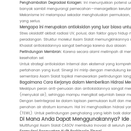
Penghambatan Degradasi Kolagen:
Ini menunjukkan potensi u
banyak sambil mengurangi pemecahan—menargetkan kerutan 
Mekanisme ini melampaui sekadar menghaluskan permukaan, ber
yang serius.
Mengapa ini merupakan antioksidan yang luar biasa untuk
Stres oksidatif akibat radiasi UV, polusi, dan faktor gaya hid
peradangan. Struktur molekul Asam Sialat memungkinkannya un
Khasiat antioksidannya sangat berharga karena dua alasan:
Perlindungan Membran:
Karena secara alami melimpah di membr
kesehatan sel.
Untuk strategi antioksidan internal dan eksternal yang kompr
pertahanan yang kuat. Sinergi ini mirip dengan mendukung ke
sementara Asam Sialat topikal menawarkan perlindungan langs
Bagaimana Cara Kerjanya dalam Memberikan Hidrasi Men
Meskipun peran anti-penuaan dan antioksidannya sangat menonj
(menyukai air), sehingga mampu mengikat sejumlah besar mole
Dengan berintegrasi ke dalam lapisan permukaan kulit dan mend
penahan air stratum korneum. Hal ini menghasilkan hidrasi 
(TEWL). Untuk perlindungan penghalang yang lebih baik dala
Di Mana Anda Dapat Menggunakannya? Ide Apl
Multifungsi Asam Sialat CASOV membuka inovasi di seluruh p