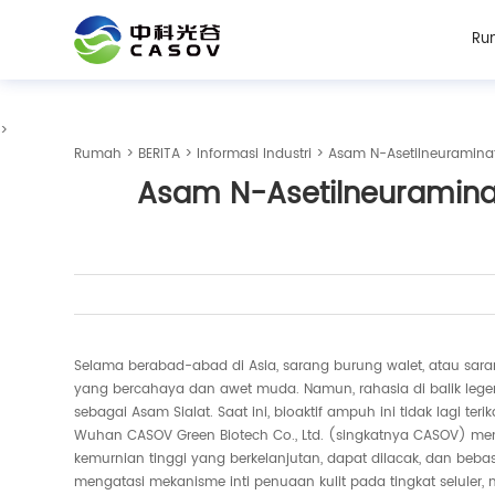
Ru
>
Rumah
>
BERITA
>
Informasi Industri
> Asam N-Asetilneuramina
Asam N-Asetilneuramina
Selama berabad-abad di Asia, sarang burung walet, atau saran
yang bercahaya dan awet muda. Namun, rahasia di balik legen
sebagai Asam Sialat. Saat ini, bioaktif ampuh ini tidak lagi te
Wuhan CASOV Green Biotech Co., Ltd. (singkatnya CASOV) memp
kemurnian tinggi yang berkelanjutan, dapat dilacak, dan bebas 
mengatasi mekanisme inti penuaan kulit pada tingkat selule