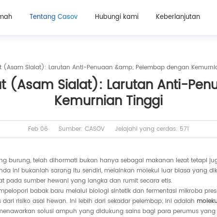
mah
Tentang Casov
Hubungi kami
Keberlanjutan
t (Asam Sialat): Larutan Anti-Penuaan &amp; Pelembap dengan Kemurnia
t (Asam Sialat): Larutan Anti-Pe
Kemurnian Tinggi
Feb 06
Sumber: CASOV
Jelajahi yang cerdas: 571
g burung, telah dihormati bukan hanya sebagai makanan lezat tetapi juga 
da ini bukanlah sarang itu sendiri, melainkan molekul luar biasa yang 
rikat pada sumber hewani yang langka dan rumit secara etis.
elopori babak baru melalui biologi sintetik dan fermentasi mikroba pres
dari risiko asal hewan. Ini lebih dari sekadar pelembap; ini adalah
moleku
r, menawarkan solusi ampuh yang didukung sains bagi para perumus yang 