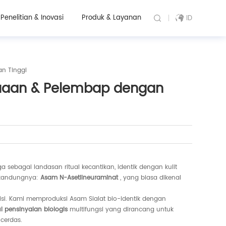
Penelitian & Inovasi
Produk & Layanan
ID
n Tinggi
nuaan & Pelembap dengan
sebagai landasan ritual kecantikan, identik dengan kulit
dikandungnya:
Asam N-Asetilneuraminat
, yang biasa dikenal
isi. Kami memproduksi Asam Sialat bio-identik dengan
l pensinyalan biologis
multifungsi yang dirancang untuk
cerdas.