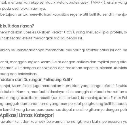
ntuk menurunkan ekspresi Matrix Metalloproteinase-1 (MMP-1), enzim y
pada asal biokimiawinya.
tujuan untuk merevitalisasi kapasitas regeneratif kulit itu sendiri, m
 kulit dan riasan?
up menghasilkan Spesies Oksigen Reaktif (ROS), yang merusak lipid, protein
tuk secara efektif menangkal radikal bebas ini.
an sel, keberadaannya membantu melindungi struktur halus ini dari perok
ehensif, menggabungkan Asam Sialat dengan antioksidan topikal yang dita
sehatan kulit dengan antioksidan dari makanan seperti
suplemen karoteno
ung dan terlokalisasi.
dalam dan Dukungan Pelindung Kulit?
ol, Asam Sialat juga merupakan humektan yang sangat efektif. Strukturny
kul air. Namun, manfaat hidrasinya lebih canggih daripada humektan sed
ukung glikokaliks korneosit (sel kulit terluar), ia meningkatkan Faktor 
yang tangguh dan tahan lama yang memperkuat penghalang kulit terhadap
m kondisi yang keras, para perumus dapat mensinergikannya dengan pel
ikasi Lintas Kategori
erawatan kulit dan kosmetik berwarna, memungkinkan klaim pemasaran ya