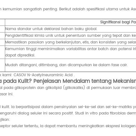
n kemurnian sangatlah penting. Berikut adalah spesifikasi utama untuk A
Signifikansi bagi P
Nama standar untuk deklarasi bahan baku global.
Pengidentifikasi kimia unik untuk penentuan sumber yang tepat dan k
Memastikan pasokan yang berkelanjutan, etis, dan konsisten yang sela
Kemurnian tinggi meminimalkan variabilitas antar batch dan potensi
dapat diprediksi.
Mudah ditangani, ditimbang, dan dicampurkan ke dalam fase cair.
uk kami:
CASOV N-Acetylneuraminic Acid
.
a pada Kulit? Penjelasan Mendalam tentang Mekani
l pada glikoprotein dan glikolipid (glikokaliks) di permukaan luar membra
sar ini.
l kulit. Ia berpartisipasi dalam pensinyalan sel-ke-sel dan sel-ke-matri
ngaruhi dialog seluler ini secara positif. Studi in vitro pada fibroblas
jikan:
eptor seluler tertentu, ia dapat membantu meningkatkan ekspresi kolagen t