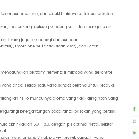
faktor pertumbuhan, dan bioaktif lainnya untuk pendekatan
angkan, mendukung lapisan pelindung kulit, dan meregenerasi
njut yang juga melindungi dari penuaan.
idrasi),
Ergothioneine
(antioksidan kuat), dan
Ectoin
V menggunakan platform fermentasi mikroba yang terkontrol
 yang andal setiap saat, yang sangat penting untuk produksi
ghilangkan risiko munculnya aroma yang tidak diinginkan yang
mengurangi ketergantungan pada rantai pasokan yang berasal
la akhir adalah 6,0 - 8,0, dengan pH optimal netral, sekitar
mal.
ormulasi yang umum. Untuk proyek-proyek canggih yang