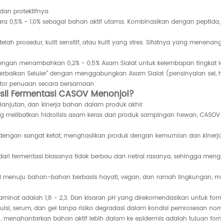
an protektifnya.
a 0,5% - 1,0% sebagai bahan aktif utama. Kombinasikan dengan peptida, 
telah prosedur, kulit sensitif, atau kulit yang stres. Sifatnya yang menen
ngan menambahkan 0,2% - 0,5% Asam Sialat untuk kelembapan tingkat la
erbaikan Seluler" dengan menggabungkan Asam Sialat (pensinyalan sel, h
aktor penuaan secara bersamaan.
sil Fermentasi CASOV Menonjol?
lanjutan, dan kinerja bahan dalam produk akhir.
ang melibatkan hidrolisis asam keras dari produk sampingan hewan, CASO
 dengan sangat ketat, menghasilkan produk dengan kemurnian dan kinerja
dari fermentasi biasanya tidak berbau dan netral rasanya, sehingga men
al menuju bahan-bahan berbasis hayati, vegan, dan ramah lingkungan, 
minat adalah 1,8 - 2,3. Dan kisaran pH yang direkomendasikan untuk formu
lsi, serum, dan gel tanpa risiko degradasi dalam kondisi pemrosesan nor
n, menghantarkan bahan aktif lebih dalam ke epidermis adalah tujuan f