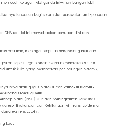
ang memecah kolagen. Aksi ganda ini—membangun lebih
enjadikannya landasan bagi serum dan perawatan anti-penuaan
, dan DNA sel. Hal ini menyebabkan penuaan dini dan
sidasi lipid, menjaga integritas penghalang kulit dan
rgetkan seperti
Ergothioneine
kami menciptakan sistem
id untuk kulit
, yang memberikan perlindungan sistemik,
a kaya akan gugus hidroksil dan karboksil hidrofilik
erhana seperti gliserin.
Pelembap Alami (NMF) kulit dan meningkatkan kapasitas
 agresor lingkungan dan Kehilangan Air Trans-Epidermal
indung ekstrem,
Ectoin
.
ng kuat.