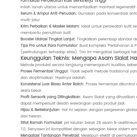
Formulasi Perawatan Kulit Berkinerja Tinggi
Inilah ranah utama untuk memanfaatkan manfaat regeneratif d
Serum & Ampul Anti-Penuaan:
Gunakan pada konsentrasi antar
multi-jalur.
Krim Perbaikan & Masker Malam:
Ideal untuk perawatan kulit se
membantu pemulihan kulit.
Booster Hidrasi Tingkat Lanjut:
Tingkatkan pelembap standar de
Tips Pro untuk Para Formulator:
Buat kompleks "Pertahanan & P
(perlindungan terhadap stres). Trio ini mengatasi berbagai f
Keunggulan Teknis: Mengapa Asam Sialat Ha
Metode produksi secara langsung memengaruhi kualitas, keber
Proses Fermentasi Unggul:
Tidak seperti metode tradisional y
dan dioptimalkan. Hasilnya adalah:
Konsistensi Luar Biasa Antar Batch:
Proses fermentasi dikontrol
skala besar.
Profil Sensorik yang Ditingkatkan:
Asam Sialat yang dihasilkan 
dapat mempersulit desain wewangian pada produk jadi.
Hijau & Berkelanjutan:
Hal ini sejalan dengan pergeseran glob
dari hewan.
Sifat Ramah Formulasi:
pH larutan berair 2% asam N-asetilneura
7,0. Senyawa ini kompatibel dengan sebagian besar sistem emu
Mengatasi Tantangan Penetrasi:
Meskipun efektif di permukaa