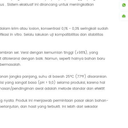
s . Sistem eksklusif ini dirancang untuk meningkatkan
am krim atau losion, konsentrasi 0,1% - 0,3% seringkali sudah
 in vitro. Selalu lakukan uji kompatibilitas dan stabilitas
mbran sel. Versi dengan kemurnian tinggi (≥98%), yang
 ditoleransi dengan baik. Namun, seperti halnya bahan baru
u bermasalah.
panan jangka panjang, suhu di bawah 25°C (77°F) disarankan.
si yang sangat basa (pH > 9,0) selama produksi, karena hal
nasan/pendinginan awal adalah metode standar dan efektif.
ang nyata. Produk ini menjawab permintaan pasar akan bahan-
anjutan, dan hasil yang terbukti. Ini lebih dari sekadar