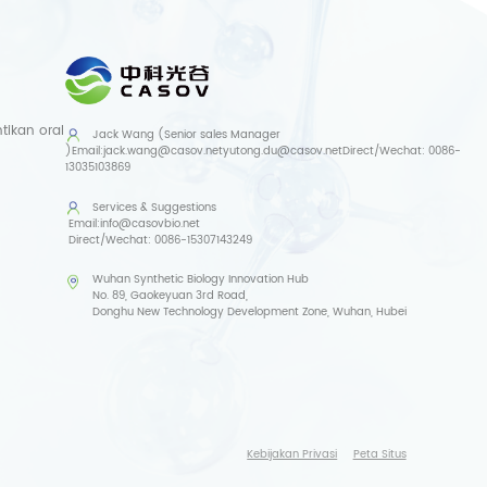
ikan oral
Jack Wang (Senior sales Manager
)
Email:
jack.wang@casov.net
yutong.du@casov.net
Direct/Wechat:
0086-
13035103869
Services & Suggestions
Email:
info@casovbio.net
Direct/Wechat:
0086-15307143249
Wuhan Synthetic Biology Innovation Hub
No. 89, Gaokeyuan 3rd Road,
Donghu New Technology Development Zone, Wuhan, Hubei
Kebijakan Privasi
Peta Situs