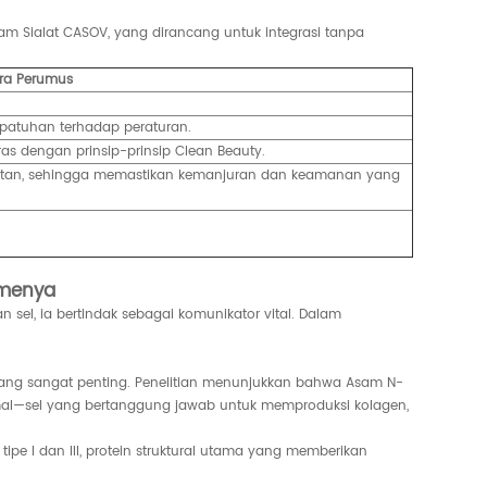
sam Sialat CASOV, yang dirancang untuk integrasi tanpa
ara Perumus
epatuhan terhadap peraturan.
ras dengan prinsip-prinsip Clean Beauty.
 iritan, sehingga memastikan kemanjuran dan keamanan yang
smenya
n sel, ia bertindak sebagai komunikator vital. Dalam
ks yang sangat penting. Penelitian menunjukkan bahwa Asam N-
 dermal—sel yang bertanggung jawab untuk memproduksi kolagen,
ipe I dan III, protein struktural utama yang memberikan