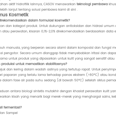
an aktif hidrofilik lainnya, CASOV menawarkan
teknologi pembawa
khusu
i lebih lanjut tentang solusi pembawa kami di sini
.
umus Kosmetik
irekomendasikan dalam formulasi kosmetik?
an dan kategori produk. Untuk dukungan antioksidan dan hidrasi umum dal
au perawatan, kisaran 0,1%-2,0% direkomendasikan berdasarkan data efikasi
buh manusia, yang berperan secara alami dalam komposisi dan fungsi me
nsi pengotor. Secara umum dianggap tidak menyebabkan iritasi dan dapat
erutama untuk produk yang dipasarkan untuk kulit yang sangat sensitif ata
roduksi untuk memastikan stabilitasnya?
ejuk dan kering dalam wadah aslinya yang tertutup rapat. Untuk penyim
ari paparan yang terlalu lama terhadap panas ekstrem (>80°C) atau kondi
 dalam fase air pada suhu sedang (di bawah 50°C) setelah siklus pema
uan antara biologi sintetis mutakhir dengan khasiat perawatan kulit y
warkan kisah yang menarik bagi merek-merek yang menghargai sains, keberl
il fermentasi?
ilan Sampel