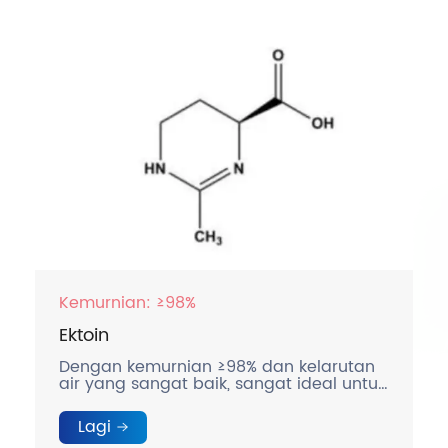
Kemurnian: ≥98%
Ektoin
Dengan kemurnian ≥98% dan kelarutan
air yang sangat baik, sangat ideal untuk
perawatan kulit dan aplikasi medis
tingkat lanjut.
Lagi