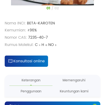
1
/
2
Nama INCI:
BETA-KAROTEN
Kemurnian:
≥96%
Nomor CAS:
7235-40-7
Rumus Molekul:
C
H
NO
11
19
9
Konsultasi online
Keterangan
Memengaruhi
Penggunaan
Keuntungan kami