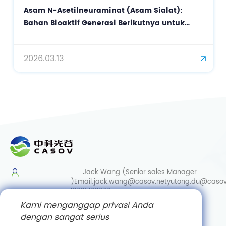
Asam N-Asetilneuraminat (Asam Sialat):
Bahan Bioaktif Generasi Berikutnya untuk
Perawatan Kulit Presisi dan Anti-Penuaan
2026.03.13
Jack Wang (Senior sales Manager
)
Email:
jack.wang@casov.net
yutong.du@casov
13035103869
Kami menganggap privasi Anda
Services & Suggestions
dengan sangat serius
Email:
info@casovbio.net