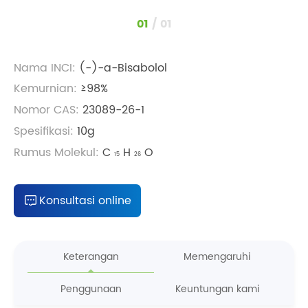
1
/
1
Nama INCI:
(-)-a-Bisabolol
Kemurnian:
≥98%
Nomor CAS:
23089-26-1
Spesifikasi:
10g
Rumus Molekul:
C
H
O
15
26
Konsultasi online
Keterangan
Memengaruhi
Penggunaan
Keuntungan kami