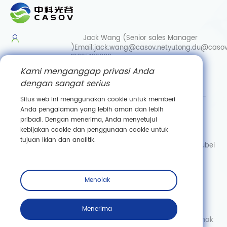
Jack Wang (Senior sales Manager
)
Email:
jack.wang@casov.net
yutong.du@casov
13035103869
Kami menganggap privasi Anda
Services & Suggestions
dengan sangat serius
Email:
info@casovbio.net
Direct/Wechat:
0086-
Situs web ini menggunakan cookie untuk memberi
15307143249
Anda pengalaman yang lebih aman dan lebih
pribadi. Dengan menerima, Anda menyetujui
Wuhan Synthetic Biology Innovation Hub
kebijakan cookie dan penggunaan cookie untuk
No. 89, Gaokeyuan 3rd Road,
tujuan iklan dan analitik.
Donghu New Technology Development Zone, Wuhan, Hubei
Berlangganan
Menolak
Menerima
Hak Cipta © Wuhan Casov Green Biotech Co., Ltd. Semua hak