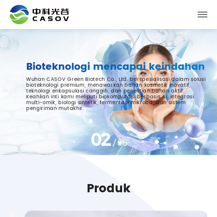
Bioteknologi mencapai keindahan
Wuhan CASOV Green Biotech Co., Ltd. berspesialisasi dalam solusi
bioteknologi premium, menawarkan bahan kosmetik inovatif,
teknologi enkapsulasi canggih, dan penelitian bahan aktif.
Keahlian inti kami meliputi biokomputasi berbasis AI, integrasi
multi-omik, biologi sintetik, fermentasi mikroba, dan sistem
pengiriman mutakhir.
an
2
SO, dll.,
/
6
& Mulut
Produk