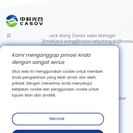
Jack Wang (Senior sales Manager
)
Email:
jack.wang@casov.net
yutong.du@casov
13035103869
Kami menganggap privasi Anda
Services & Suggestions
dengan sangat serius
Email:
info@casovbio.net
Direct/Wechat:
0086-
Situs web ini menggunakan cookie untuk memberi
15307143249
Anda pengalaman yang lebih aman dan lebih
pribadi. Dengan menerima, Anda menyetujui
Wuhan Synthetic Biology Innovation Hub
kebijakan cookie dan penggunaan cookie untuk
No. 89, Gaokeyuan 3rd Road,
tujuan iklan dan analitik.
Donghu New Technology Development Zone, Wuhan, Hubei
Berlangganan
Menolak