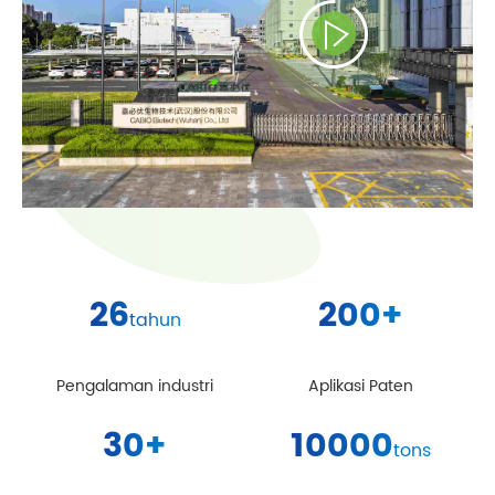
26
200
+
tahun
Pengalaman industri
Aplikasi Paten
30
+
10000
tons