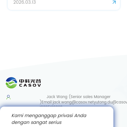
2026.03.13
Jack Wang (Senior sales Manager
)
Email:
jack.wang@casov.net
yutong.du@casov
13035103869
Kami menganggap privasi Anda
Services & Suggestions
dengan sangat serius
Email:
info@casovbio.net