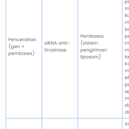
p
m
k
m
b
Pembawa
p
Pencerahan
siRNA anti-
(sistem
m
(gen +
tirosinase
pengiriman
m
pembawa)
liposom)
l
K
m
ef
p
s
m
d
d
A