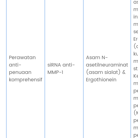
a
m
i
m
s
E
(
k
Perawatan
Asam N-
m
anti-
siRNA anti-
asetilneuraminat
st
penuaan
MMP-1
(asam sialat) &
K
komprehensif
Ergothionein
m
p
m
p
(
p
m
p