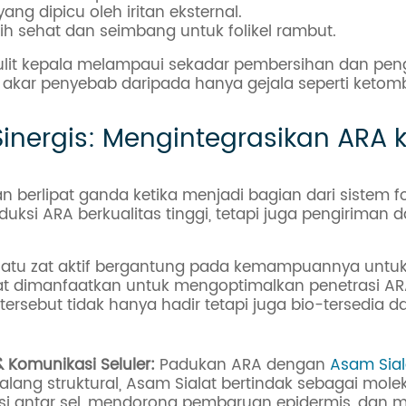
g dipicu oleh iritan eksternal.
ih sehat dan seimbang untuk folikel rambut.
it kepala melampaui sekadar pembersihan dan peng
asi akar penyebab daripada hanya gejala seperti ketom
inergis: Mengintegrasikan ARA 
 berlipat ganda ketika menjadi bagian dari sistem for
si ARA berkualitas tinggi, tetapi juga pengiriman
suatu zat aktif bergantung pada kemampuannya untuk
t dimanfaatkan untuk mengoptimalkan penetrasi ARA 
tersebut tidak hanya hadir tetapi juga bio-tersedia da
 Komunikasi Seluler:
Padukan ARA dengan
Asam Sial
ng struktural, Asam Sialat bertindak sebagai molek
asi antar sel, mendorong pembaruan epidermis, dan m