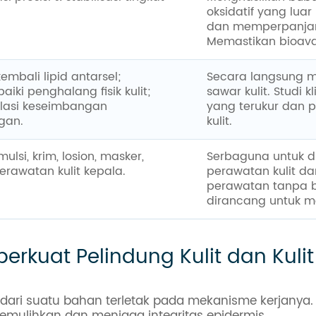
oksidatif yang lu
dan memperpanjan
Memastikan bioavai
embali lipid antarsel;
Secara langsung m
iki penghalang fisik kulit;
sawar kulit. Studi
asi keseimbangan
yang terukur dan p
gan.
kulit.
ulsi, krim, losion, masker,
Serbaguna untuk d
erawatan kulit kepala.
perawatan kulit da
perawatan tanpa b
dirancang untuk me
kuat Pelindung Kulit dan Kulit
a dari suatu bahan terletak pada mekanisme kerjanya
memulihkan dan menjaga integritas epidermis.