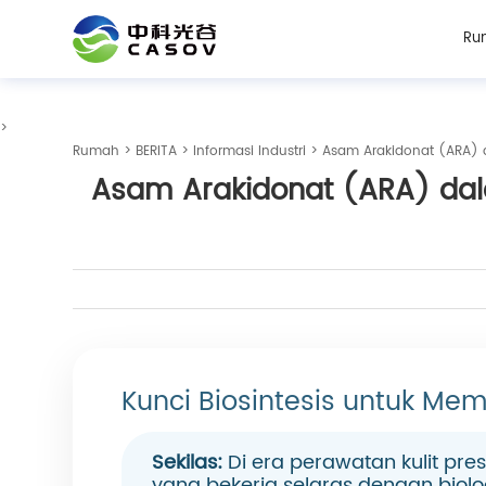
Ru
>
Rumah
>
BERITA
>
Informasi Industri
> Asam Arakidonat (ARA) da
Asam Arakidonat (ARA) dala
Kunci Biosintesis untuk Me
Sekilas:
Di era perawatan kulit pres
yang bekerja selaras dengan biolog