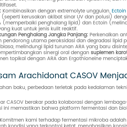
ifaset.
:
Kombinasikan dengan extremolyte unggulan,
Ectoin
(seperti kerusakan akibat sinar UV dan polusi) deng
A (memperbaiki penghalang lipid) dan Ectoin (melin
g kuat untuk jenis kulit reaktif.
ukungan Penghalang Jangka Panjang:
Perkenalkan an
lah pendorong utama peroksidasi dan degradasi lipid
biasa, melindungi lipid turunan ARA yang baru disintesi
mempertimbangkan sinergi oral dengan
suplemen karot
imen topikal dengan ARA dan Ergothioneine menciptak
am Arachidonat CASOV Menjadi 
han baku, perbedaan terletak pada kedalaman teknis,
sar CASOV berakar pada kolaborasi dengan lembaga
i ini memastikan bahwa platform fermentasi dan biol
Komitmen kami terhadap fermentasi mikroba adalah 
h kondisi yang terkontrol ketat, menghasilkan konsis