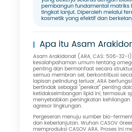
pembangun fundamental matriks lip
tingkat lanjut. Diperoleh melalui f
kosmetik yang efektif dan berkelan
Apa itu Asam Arakido
Asam Arakidonat (ARA, CAS: 506-32-1)
kesalahpahaman umum tentang omega-6
penting dan bermanfaat secara struktura
semua membran sel, berkontribusi secar
lapisan pelindung terluar, ARA berfungsi
bertindak sebagai "perekat" penting da
ketidakseimbangan lipid ini, termasuk 
menyebabkan peningkatan kehilangan ai
agresor lingkungan.
Pergeseran menuju sumber bio-fermenta
dan keberlanjutan. Wuhan CASOV Green 
memproduksi CASOV ARA. Proses ini me