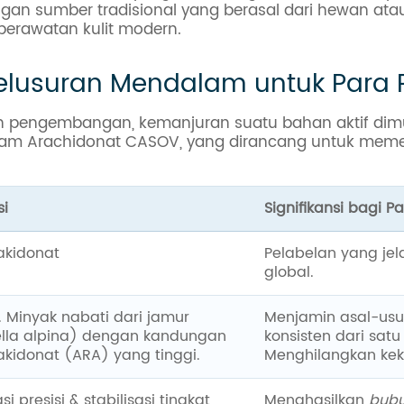
an sumber tradisional yang berasal dari hewan atau
 perawatan kulit modern.
enelusuran Mendalam untuk Para
dan pengembangan, kemanjuran suatu bahan aktif dimul
i Asam Arachidonat CASOV, yang dirancang untuk meme
si
Signifikansi bagi 
akidonat
Pelabelan yang jel
global.
. Minyak nabati dari jamur
Menjamin asal-usu
ella alpina) dengan kandungan
konsisten dari satu
kidonat (ARA) yang tinggi.
Menghilangkan kek
i presisi & stabilisasi tingkat
Menghasilkan
bubu