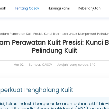
mah
Tentang Casov
Hubungi kami
Keberlanjutan
lam Perawatan Kulit Presisi: Kunci Biosintesis untuk Memperkuat Pelindun
m Perawatan Kulit Presisi: Kunci B
Pelindung Kulit
Mar 02
Sumber: CASOV
Jelajahi yang cerdas: 340
mperkuat Penghalang Kulit
isi, fokus industri bergeser ke arah bahan aktif bi
i kulit itu sendiri. Asam Arakidonat (ARA), asam 