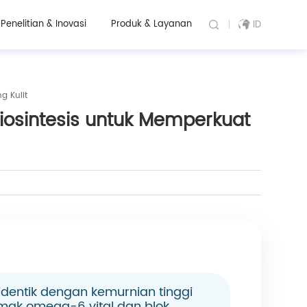
Penelitian & Inovasi
Produk & Layanan
ID
g Kulit
iosintesis untuk Memperkuat
o-identik dengan kemurnian tinggi
lemak omega-6 vital dan blok