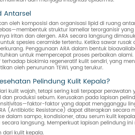
d Antarsel
an oleh komposisi dan organisasi lipid di ruang anta
bebas—membentuk struktur lamellar terorganisir yan
ya iritan dan alergen. ARA secara langsung dimasukk
ntuk spesies ceramide tertentu. Ketika sawar rusak o
an berkurang. Penggunaan ARA dalam bentuk bioavailab
hkan untuk mempercepat proses perbaikan alami. In
if terhadap biokimia regeneratif kulit sendiri, yang
tikan oleh penurunan TEWL yang terukur.
sehatan Pelindung Kulit Kepala?
ri kulit wajah, tetapi sering kali terpapar perawata
kel dan produksi sebum. Kerusakan pada lapisan peli
sensitivitas—faktor-faktor yang dapat mengganggu l
RA (Antibiotic Resistance) dapat diterapkan secara 
e dalam sampo, kondisioner, atau serum kulit kepa
la secara langsung. Memperkuat lapisan pelindung i
ari kulit kepala.