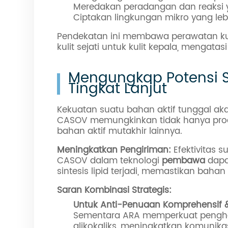
Meredakan peradangan dan reaksi yan
Ciptakan lingkungan mikro yang leb
Pendekatan ini membawa perawatan kul
kulit sejati untuk kulit kepala, mengat
Mengungkap Potensi S
Tingkat Lanjut
Kekuatan suatu bahan aktif tunggal akan
CASOV memungkinkan tidak hanya produk
bahan aktif mutakhir lainnya.
Meningkatkan Pengiriman:
Efektivitas 
CASOV dalam teknologi
pembawa
dapa
sintesis lipid terjadi, memastikan bahan 
Saran Kombinasi Strategis:
Untuk Anti-Penuaan Komprehensif &
Sementara ARA memperkuat penghala
glikokaliks, meningkatkan komunik