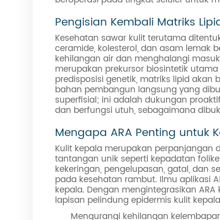
Pengisian Kembali Matriks Lipi
Kesehatan sawar kulit terutama ditentuk
ceramide, kolesterol, dan asam lemak 
kehilangan air dan menghalangi masukn
merupakan prekursor biosintetik utama u
predisposisi genetik, matriks lipid ak
bahan pembangun langsung yang dibutu
superfisial; ini adalah dukungan proakt
dan berfungsi utuh, sebagaimana dibuk
Mengapa ARA Penting untuk Ke
Kulit kepala merupakan perpanjangan da
tantangan unik seperti kepadatan foli
kekeringan, pengelupasan, gatal, dan 
pada kesehatan rambut. Ilmu aplikasi A
kepala. Dengan mengintegrasikan ARA k
lapisan pelindung epidermis kulit kepa
Mengurangi kehilangan kelembapan d