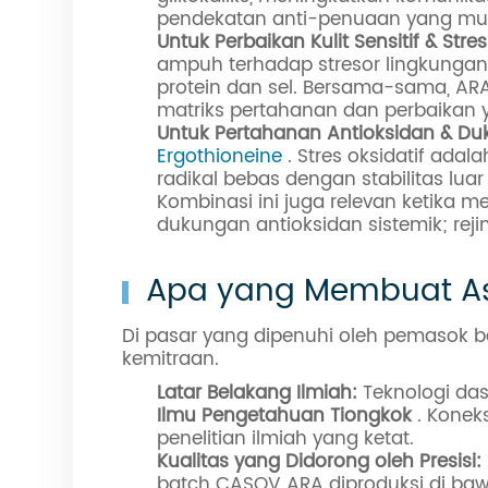
pendekatan anti-penuaan yang mult
Untuk Perbaikan Kulit Sensitif & Stres
ampuh terhadap stresor lingkungan 
protein dan sel. Bersama-sama, AR
matriks pertahanan dan perbaikan yan
Untuk Pertahanan Antioksidan & D
Ergothioneine
. Stres oksidatif ada
radikal bebas dengan stabilitas luar 
Kombinasi ini juga relevan ketika 
dukungan antioksidan sistemik; rej
Apa yang Membuat As
Di pasar yang dipenuhi oleh pemasok ba
kemitraan.
Latar Belakang Ilmiah:
Teknologi da
Ilmu Pengetahuan Tiongkok
. Koneks
penelitian ilmiah yang ketat.
Kualitas yang Didorong oleh Presisi:
batch CASOV ARA diproduksi di bawa