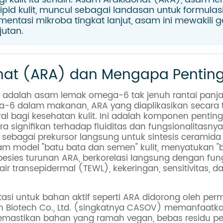
id kulit, muncul sebagai landasan untuk formulas
ermentasi mikroba tingkat lanjut, asam ini mewakili
jutan.
nat (ARA) dan Mengapa Penting 
 adalah asam lemak omega-6 tak jenuh rantai panj
 dalam makanan, ARA yang diaplikasikan secara t
l bagi kesehatan kulit. Ini adalah komponen penting 
a signifikan terhadap fluiditas dan fungsionalitasny
 sebagai prekursor langsung untuk sintesis ceramida dan
lam model "batu bata dan semen" kulit, menyatukan "b
spesies turunan ARA, berkorelasi langsung dengan fu
r transepidermal (TEWL), kekeringan, sensitivitas, 
si untuk bahan aktif seperti ARA didorong oleh perm
Biotech Co., Ltd. (singkatnya CASOV) memanfaatkan 
mastikan bahan yang ramah vegan, bebas residu pela