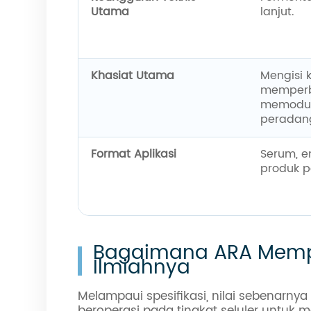
Utama
lanjut.
Khasiat Utama
Mengisi k
memperba
memodul
peradan
Format Aplikasi
Serum, em
produk p
Bagaimana ARA Memper
Ilmiahnya
Melampaui spesifikasi, nilai sebenarny
beroperasi pada tingkat seluler untuk 