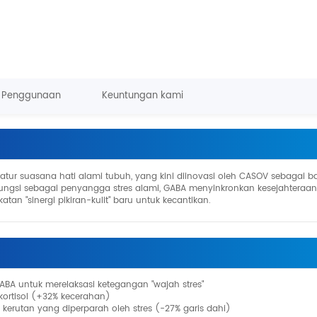
Penggunaan
Keuntungan kami
tur suasana hati alami tubuh, yang kini diinovasi oleh CASOV sebagai 
erfungsi sebagai penyangga stres alami, GABA menyinkronkan kesejahteraan
tan "sinergi pikiran-kulit" baru untuk kecantikan.
 GABA untuk merelaksasi ketegangan "wajah stres"
kortisol (+32% kecerahan)
erutan yang diperparah oleh stres (-27% garis dahi)