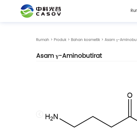
Ru
Rumah
>
Produk
>
Bahan kosmetik
> Asam γ-Aminobut
Asam γ-Aminobutirat