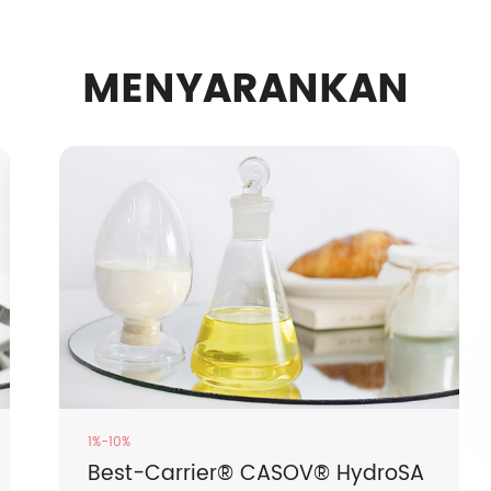
MENYARANKAN
1%-10%
Best-Carrier® CASOV® HydroSA