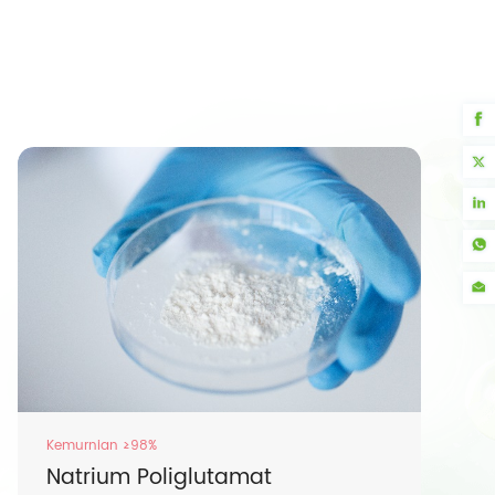
Kemurnian ≥98%
Natrium Poliglutamat