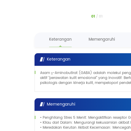
1
/
1
Keterangan
Memengaruhi
Keterangan
Asam γ-Aminobutirat (GABA) adalah molekul penga
aktif "perawatan kulit emosional" yang inovatif. B
psikologis dengan kinerja kulit, mempelopori pendeka
Memengaruhi
• Penghilang Stres 5 Menit: Mengaktifkan reseptor
• Kilau dari Dalam: Mengurangi kekusamian akibat 
• Meredakan Kerutan Akibat Kecemasan: Mencegah k