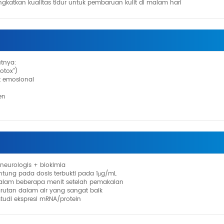
gkatkan kualitas tidur untuk pembaruan kulit di malam hari
utnya:
otox")
t emosional
en
neurologis + biokimia
gantung pada dosis terbukti pada 1μg/mL
 dalam beberapa menit setelah pemakaian
arutan dalam air yang sangat baik
tudi ekspresi mRNA/protein