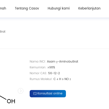
Bahan kosmetik
Bahan suplemen kecantikan oral
mah
Tentang Casov
Hubungi kami
Keberlanjutan
irat
Nama INCI:
Asam γ-Aminobutirat
Kemurnian:
≥98%
Nomor CAS:
56-12-2
Rumus Molekul:
C
H
NO
4
9
2
Konsultasi online