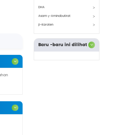
DHA
Asam γ-Aminobutirat
β-Karoten
Baru -baru ini dilihat
bahan