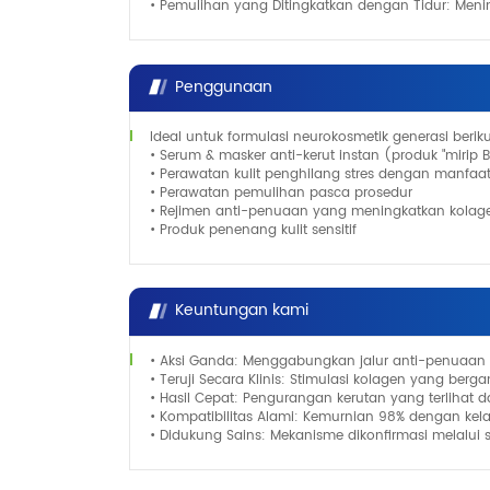
• Pemulihan yang Ditingkatkan dengan Tidur: Menin
Penggunaan
Ideal untuk formulasi neurokosmetik generasi berik
• Serum & masker anti-kerut instan (produk "mirip B
• Perawatan kulit penghilang stres dengan manfaa
• Perawatan pemulihan pasca prosedur
• Rejimen anti-penuaan yang meningkatkan kolag
• Produk penenang kulit sensitif
Keuntungan kami
• Aksi Ganda: Menggabungkan jalur anti-penuaan 
• Teruji Secara Klinis: Stimulasi kolagen yang ber
• Hasil Cepat: Pengurangan kerutan yang terlihat
• Kompatibilitas Alami: Kemurnian 98% dengan kel
• Didukung Sains: Mekanisme dikonfirmasi melalui s