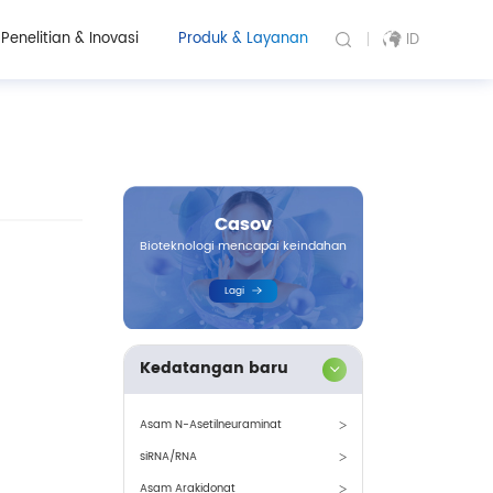
Penelitian & Inovasi
Produk & Layanan
ID
Casov
Bioteknologi mencapai keindahan
Lagi
Kedatangan baru
Asam N-Asetilneuraminat
siRNA/RNA
Asam Arakidonat