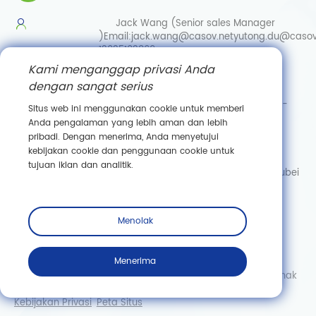
Jack Wang (Senior sales Manager
)
Email:
jack.wang@casov.net
yutong.du@casov
13035103869
Kami menganggap privasi Anda
Services & Suggestions
dengan sangat serius
Email:
info@casovbio.net
Direct/Wechat:
0086-
Situs web ini menggunakan cookie untuk memberi
15307143249
Anda pengalaman yang lebih aman dan lebih
pribadi. Dengan menerima, Anda menyetujui
Wuhan Synthetic Biology Innovation Hub
kebijakan cookie dan penggunaan cookie untuk
No. 89, Gaokeyuan 3rd Road,
tujuan iklan dan analitik.
Donghu New Technology Development Zone, Wuhan, Hubei
Berlangganan
Menolak
Menerima
Hak Cipta © Wuhan Casov Green Biotech Co., Ltd. Semua hak
dilindungi undang -undang.
Kebijakan Privasi
Peta Situs