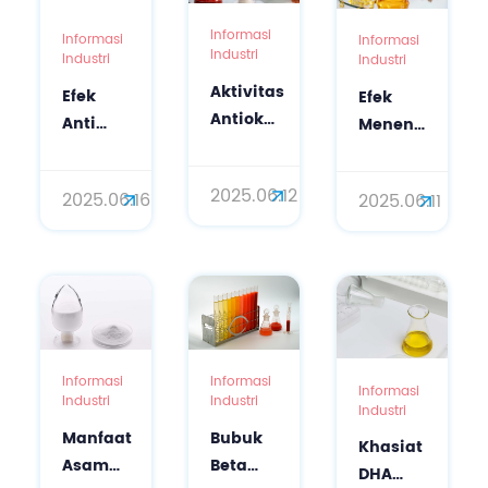
Informasi
Informasi
Informasi
Industri
Industri
Industri
Aktivitas
Efek
Efek
Antioksidan
Anti
Menenangkan
Bubuk
Penuaan
dan
Beta-
Asam
Anti-
2025.06.12
2025.06.16
2025.06.11
Karoten
Gamma-
Peradangan
Fermentasi
Aminobutyric
dari
Mikroba
Aktif
DHA
Alami
Alga
untuk
untuk
Kulit
Kosmetik
Informasi
Informasi
Informasi
Industri
Industri
Industri
Manfaat
Bubuk
Khasiat
Asam
Beta
DHA