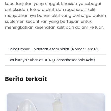
keberlanjutan yang unggul. Khasiatnya sebagai
antioksidan, fotoprotektif, dan regenerasi kulit
menjadikannya bahan aktif yang berharga dalam
suplemen kecantikan yang bertujuan untuk
meningkatkan kesehatan kulit dari dalam ke luar.
Sebelumnya：
Manfaat Asam Sialat (Nomor CAS: 131-
48-6) Suplemen Pemutih untuk Perawatan Kulit
Berikutnya：
Khasiat DHA (Docosahexaenoic Acid)
dalam Produk Perawatan Wajah
Berita terkait