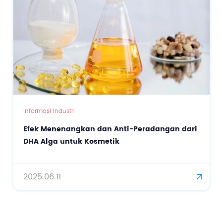
Informasi Industri
Bahan Pengatur Gen Small In
nti-Peradangan dari
(siRNA) dalam Kosmetik
k
2025.07.17