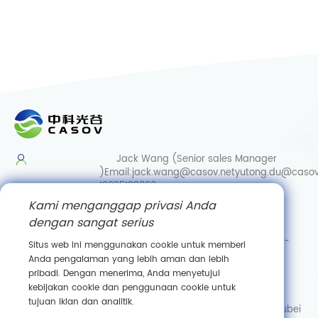
Jack Wang (Senior sales Manager
)
Email:
jack.wang@casov.net
yutong.du@casov
13035103869
Kami menganggap privasi Anda
Services & Suggestions
dengan sangat serius
Email:
info@casovbio.net
Direct/Wechat:
0086-
Situs web ini menggunakan cookie untuk memberi
15307143249
Anda pengalaman yang lebih aman dan lebih
pribadi. Dengan menerima, Anda menyetujui
Wuhan Synthetic Biology Innovation Hub
kebijakan cookie dan penggunaan cookie untuk
No. 89, Gaokeyuan 3rd Road,
tujuan iklan dan analitik.
Donghu New Technology Development Zone, Wuhan, Hubei