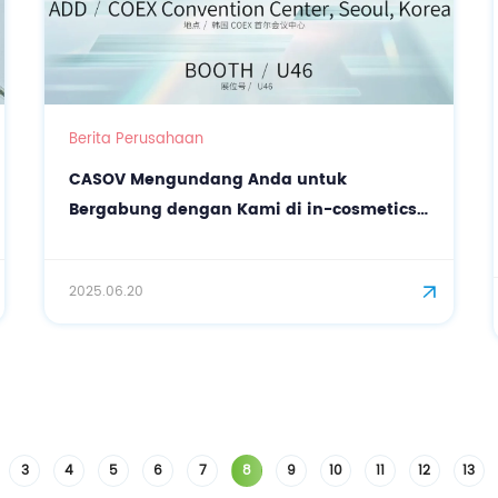
Berita Perusahaan
CASOV Mengundang Anda untuk
Bergabung dengan Kami di in-cosmetics
Korea 2025!
2025.06.20
3
4
5
6
7
8
9
10
11
12
13