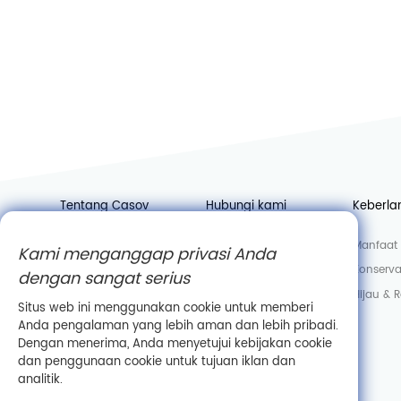
Tentang Casov
Hubungi kami
Keberla
Berita
Bergabunglah dengan
Manfaat 
Kami menganggap privasi Anda
kami
Pabrik
Konserva
dengan sangat serius
Departemen penjualan
Laboratorium
Hijau & 
Situs web ini menggunakan cookie untuk memberi
Informasi perusahaan
Anda pengalaman yang lebih aman dan lebih pribadi.
Dengan menerima, Anda menyetujui kebijakan cookie
dan penggunaan cookie untuk tujuan iklan dan
analitik.