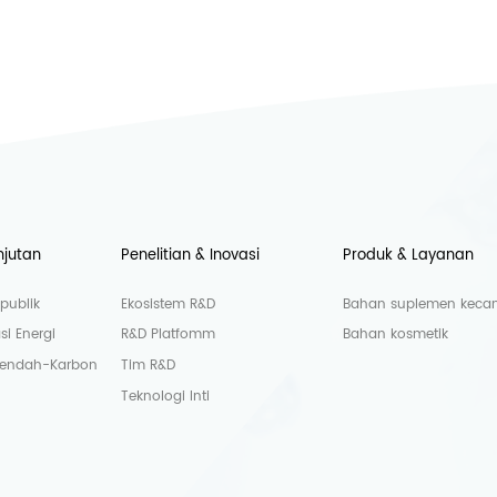
njutan
Penelitian & Inovasi
Produk & Layanan
publik
Ekosistem R&D
Bahan suplemen kecant
si Energi
R&D Platfomm
Bahan kosmetik
Rendah-Karbon
Tim R&D
Teknologi Inti