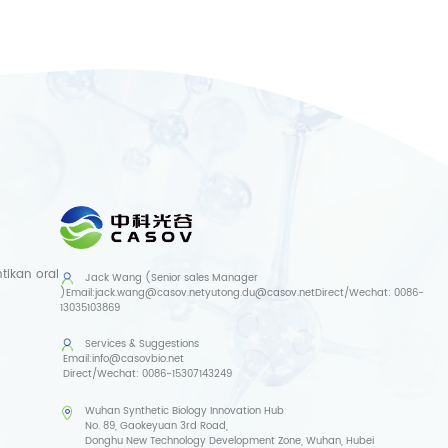
ikan oral
Jack Wang (Senior sales Manager
)
Email:
jack.wang@casov.net
yutong.du@casov.net
Direct/Wechat:
0086-
13035103869
Services & Suggestions
Email:
info@casovbio.net
Direct/Wechat:
0086-15307143249
Wuhan Synthetic Biology Innovation Hub
No. 89, Gaokeyuan 3rd Road,
Donghu New Technology Development Zone, Wuhan, Hubei