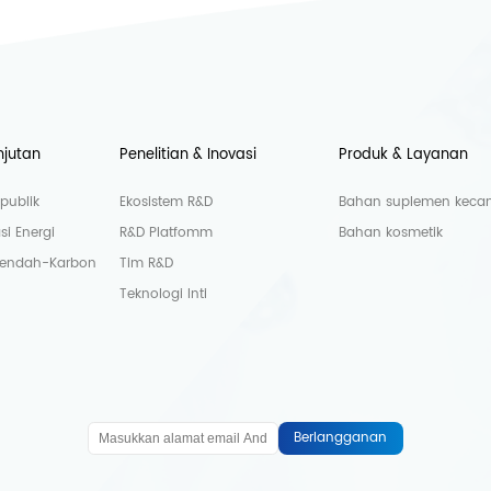
njutan
Penelitian & Inovasi
Produk & Layanan
publik
Ekosistem R&D
Bahan suplemen kecant
si Energi
R&D Platfomm
Bahan kosmetik
Rendah-Karbon
Tim R&D
Teknologi Inti
Berlangganan