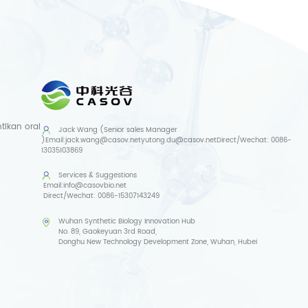
ikan oral
Jack Wang (Senior sales Manager
)
Email:
jack.wang@casov.net
yutong.du@casov.net
Direct/Wechat:
0086-
13035103869
Services & Suggestions
Email:
info@casovbio.net
Direct/Wechat:
0086-15307143249
Wuhan Synthetic Biology Innovation Hub
No. 89, Gaokeyuan 3rd Road,
Donghu New Technology Development Zone, Wuhan, Hubei