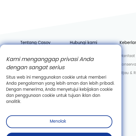
Tentang Casov
Hubungi kami
Keberla
Berita
Bergabunglah dengan
Manfaat 
Kami menganggap privasi Anda
kami
Pabrik
Konserva
dengan sangat serius
Departemen penjualan
Laboratorium
Hijau & 
Situs web ini menggunakan cookie untuk memberi
Informasi perusahaan
Anda pengalaman yang lebih aman dan lebih pribadi.
Dengan menerima, Anda menyetujui kebijakan cookie
dan penggunaan cookie untuk tujuan iklan dan
analitik.
Menolak