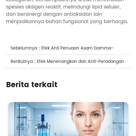
spesies oksigen reaktif, melindungi lipid seluler,
dan bersinergi dengan antioksidan lain
menjadikannya bahan fungsional yang berharga.
Sebelumnya：
Efek Anti Penuaan Asam Gamma-
Aminobutyric Aktif Alami untuk Kulit
Berikutnya：
Efek Menenangkan dan Anti-Peradangan
dari DHA Alga untuk Kosmetik
Berita terkait