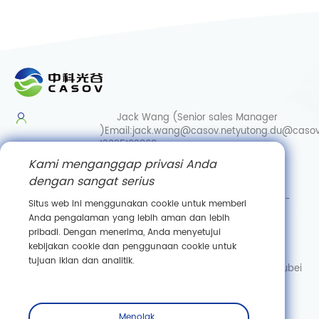
Jack Wang (Senior sales Manager
)
Email:
jack.wang@casov.net
yutong.du@casov
13035103869
Kami menganggap privasi Anda
Services & Suggestions
dengan sangat serius
Email:
info@casovbio.net
Direct/Wechat:
0086-
Situs web ini menggunakan cookie untuk memberi
15307143249
Anda pengalaman yang lebih aman dan lebih
pribadi. Dengan menerima, Anda menyetujui
Wuhan Synthetic Biology Innovation Hub
kebijakan cookie dan penggunaan cookie untuk
No. 89, Gaokeyuan 3rd Road,
tujuan iklan dan analitik.
Donghu New Technology Development Zone, Wuhan, Hubei
Berlangganan
Menolak