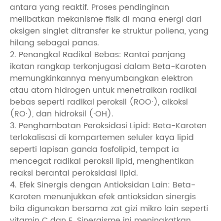
antara yang reaktif. Proses pendinginan
melibatkan mekanisme fisik di mana energi dari
oksigen singlet ditransfer ke struktur poliena, yang
hilang sebagai panas.
2. Penangkal Radikal Bebas: Rantai panjang
ikatan rangkap terkonjugasi dalam Beta-Karoten
memungkinkannya menyumbangkan elektron
atau atom hidrogen untuk menetralkan radikal
bebas seperti radikal peroksil (ROO·), alkoksi
(RO·), dan hidroksil (·OH).
3. Penghambatan Peroksidasi Lipid: Beta-Karoten
terlokalisasi di kompartemen seluler kaya lipid
seperti lapisan ganda fosfolipid, tempat ia
mencegat radikal peroksil lipid, menghentikan
reaksi berantai peroksidasi lipid.
4. Efek Sinergis dengan Antioksidan Lain: Beta-
Karoten menunjukkan efek antioksidan sinergis
bila digunakan bersama zat gizi mikro lain seperti
vitamin C dan E. Sinergisme ini meningkatkan