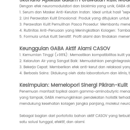
Dengan efek neuromodulatori dan biokimia yang unik, GABA dipo
1. Serum dan Masker Anti-Kerutan Instan: Ideal untuk hasil "sep
2. Lini Perawatan Kulit Emosional: Produk yang ditujukan un
3. Perawatan Kulit Pemulihan Pasca Prosedur: Membantu mene
4. Rutinitas Anti-Penuaan yang Meningkatkan Kolagen: Tambaha
5. Formula untuk Kulit Sensitif: Profil alami dan tindakan 
Keunggulan GABA Aktif Alami CASOV
1. Kemurnian Tinggi (≥98%): Memastikan kompatibilitas kulit yang
2. Kelarutan Air yang Sangat Baik: Memudahkan pengintegras
3. Bekerja Cepat: Memberikan efek anti-kerut dan relaksasi ya
4. Berbasis Sains: Didukung oleh data laboratorium dan klin
Kesimpulan: Memelopori Sinergi Pikiran-Kulit
Penemuan manfaat topikal asam gamma-aminobutyric menanda
yang tampak, GABA memungkinkan pendekatan holistik terhad
mendukung kesehatan kolagen jangka panjang, molekul neuro
Sebagai bagian dari portofolio bahan aktif CASOV yang terbuk
satu solusi tunggal, efektif, dan alami.