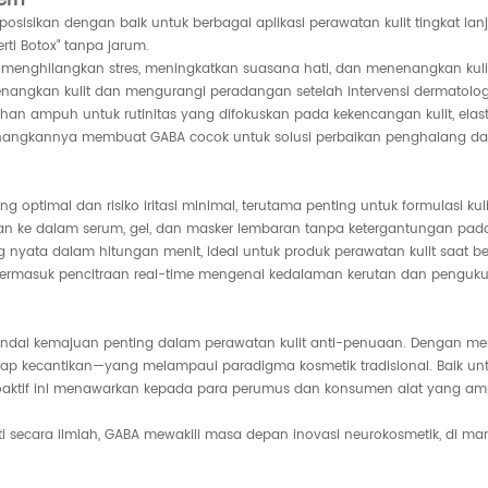
sisikan dengan baik untuk berbagai aplikasi perawatan kulit tingkat lanj
erti Botox" tanpa jarum.
tuk menghilangkan stres, meningkatkan suasana hati, dan menenangkan kul
nangkan kulit dan mengurangi peradangan setelah intervensi dermatolog
n ampuh untuk rutinitas yang difokuskan pada kekencangan kulit, elasti
menenangkannya membuat GABA cocok untuk solusi perbaikan penghalang d
 optimal dan risiko iritasi minimal, terutama penting untuk formulasi kulit 
ian ke dalam serum, gel, dan masker lembaran tanpa ketergantungan pad
ng nyata dalam hitungan menit, ideal untuk produk perawatan kulit saat 
is, termasuk pencitraan real-time mengenai kedalaman kerutan dan penguk
i kemajuan penting dalam perawatan kulit anti-penuaan. Dengan meny
ap kecantikan—yang melampaui paradigma kosmetik tradisional. Baik u
aktif ini menawarkan kepada para perumus dan konsumen alat yang ampu
ti secara ilmiah, GABA mewakili masa depan inovasi neurokosmetik, di ma