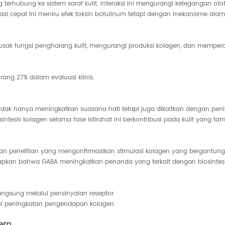
g terhubung ke sistem saraf kulit. Interaksi ini mengurangi ketegangan ot
si cepat ini meniru efek toksin botulinum tetapi dengan mekanisme alami 
merusak fungsi penghalang kulit, mengurangi produksi kolagen, dan memper
ang 27% dalam evaluasi klinis.
tidak hanya meningkatkan suasana hati tetapi juga dikaitkan dengan peni
intesis kolagen selama fase istirahat ini berkontribusi pada kulit yang ta
engan penelitian yang mengonfirmasikan stimulasi kolagen yang bergantun
kapkan bahwa GABA meningkatkan penanda yang terkait dengan biosintesis
angsung melalui pensinyalan reseptor.
alui peningkatan pengendapan kolagen.
ern