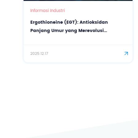
Informasi Industri
Ergothioneine (EGT): Antioksidan
Panjang Umur yang Merevolusi
Perawatan Kulit dan Kesehatan
2025.12.17