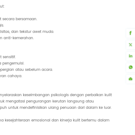
ut:
it secara bersamaan.
is.
sitas, dan tekstur awet muda.
an anti-kemerahan.
sensitif.
a pengemulsi.
bepergian atau sebelum acara.
uran cahaya.
elaraskan keseimbangan psikologis dengan perbaikan kulit
ntuk mengatasi pengurangan kerutan langsung atau
h untuk mendefinisikan ulang penuaan dari dalam ke luar.
na kesejahteraan emosional dan kinerja kulit bertemu dalam