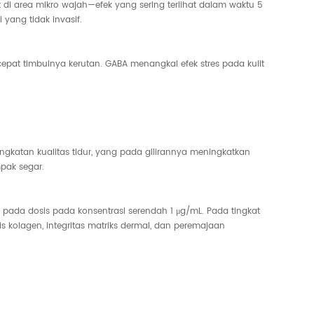
ot di area mikro wajah—efek yang sering terlihat dalam waktu 5
yang tidak invasif.
cepat timbulnya kerutan. GABA menangkal efek stres pada kulit
ngkatan kualitas tidur, yang pada gilirannya meningkatkan
mpak segar.
g pada dosis pada konsentrasi serendah 1 μg/mL. Pada tingkat
 kolagen, integritas matriks dermal, dan peremajaan