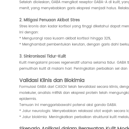
Setelah dioleskan, GABA mengikat reseptor GABA-A di kulit, yan
menit, yang menyebabkan garis ekspresi menjadi halus. Relaksa
2. Mitigasi Penuaan Akibat Stres
Stres kronis dan kadar kortisol yang tinggi diketahui dapat 
ini dengan:
* Mengurangi rasa kusam akibat kortisol hingga 32%,
* Menghambat pembentukan kerutan, dengan garis dahi berkur
3. Sinkronisasi Tidur-Kulit
Kulit mengalami proses regeneratif utama selama tidur. GABA 
pemulihan kulit di malam hari. Peningkatan perbaikan sel dan s
Validasi Klinis dan Biokimia
Formulasi GABA dari CASOV telah tervalidasi secara klinis, d
molekuler, analisis mRNA dan ekspresi protein telah mengung
epidermis.
Temuan ini menggarisbawahi potensi aksi ganda GABA:
* Jalur neurologis: Menyebabkan relaksasi otot wajah secara l
* Jalur biokimia: Meningkatkan perbaikan struktural kulit mel
Skenario Aplikasi dalam Perawatan Kulit Mod