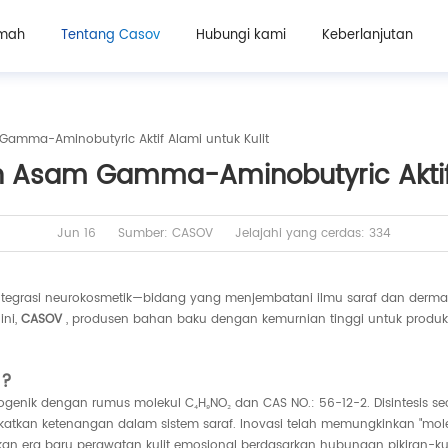
mah
Tentang Casov
Hubungi kami
Keberlanjutan
Gamma-Aminobutyric Aktif Alami untuk Kulit
n Asam Gamma-Aminobutyric Aktif 
Jun 16
Sumber: CASOV
Jelajahi yang cerdas: 334
integrasi neurokosmetik—bidang yang menjembatani ilmu saraf dan derma
ini,
CASOV
, produsen bahan baku dengan kemurnian tinggi untuk produk 
)?
nik dengan rumus molekul C₄H₉NO₂ dan CAS NO.: 56-12-2. Disintesis secar
an ketenangan dalam sistem saraf. Inovasi telah memungkinkan "moleku
rkan era baru perawatan kulit emosional berdasarkan hubungan pikiran-kul