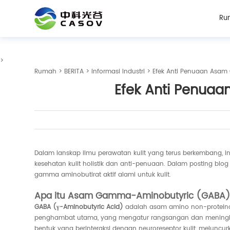
Ru
>
Rumah
>
BERITA
>
Informasi Industri
> Efek Anti Penuaan Asam 
Efek Anti Penuaa
Dalam lanskap ilmu perawatan kulit yang terus berkembang, 
kesehatan kulit holistik dan anti-penuaan. Dalam posting blog 
gamma aminobutirat aktif alami untuk kulit.
Apa itu Asam Gamma-Aminobutyric (GABA
GABA (γ-Aminobutyric Acid)
adalah asam amino non-proteinoge
penghambat utama, yang mengatur rangsangan dan meningkatk
bentuk yang berinteraksi dengan neuroreseptor kulit, meluncu