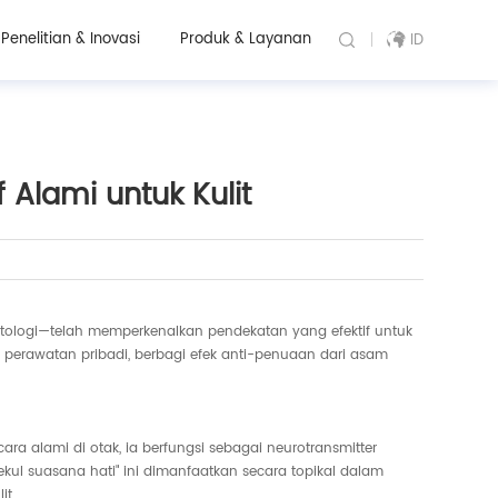
Penelitian & Inovasi
Produk & Layanan
ID
Alami untuk Kulit
tologi—telah memperkenalkan pendekatan yang efektif untuk
perawatan pribadi, berbagi efek anti-penuaan dari asam
a alami di otak, ia berfungsi sebagai neurotransmitter
l suasana hati" ini dimanfaatkan secara topikal dalam
it.