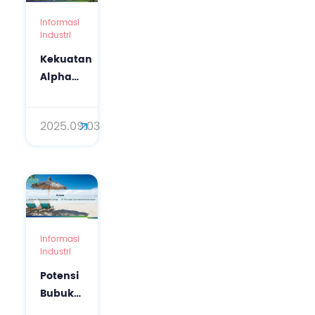
Informasi
Industri
Kekuatan
Alpha
Bisabolol
untuk
2025.09.03
Kulit
(CAS
No.:
23089-
26-1):
Panduan
Lengkap
Informasi
Industri
Potensi
Bubuk
Ectoin