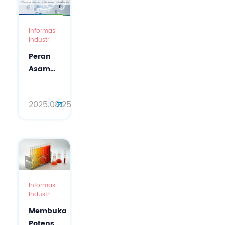
Informasi
Industri
Peran
Asam
Aminobutirat
(GABA)
2025.08.25
dalam
Perawatan
Kulit:
Solusi
Anti-
Penuaan
Alami
Informasi
Industri
Membuka
Potensi