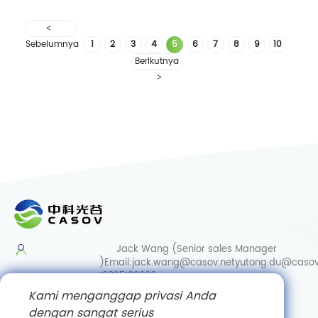
Asam
Sialat
untuk
Sebelumnya
1
2
3
4
5
6
7
8
9
10
Kecantikan
Berikutnya
Jack Wang (Senior sales Manager
)
Email:
jack.wang@casov.net
yutong.du@casov
13035103869
Kami menganggap privasi Anda
Services & Suggestions
dengan sangat serius
Email:
info@casovbio.net