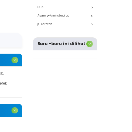
DHA
Asam γ-Aminobutirat
β-Karoten
Baru -baru ini dilihat
k,
efek