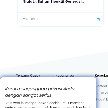
Sialat): Bahan Bioaktif Generasi
Berikutnya untuk Perawatan Kulit
Presisi dan Anti-Penuaan
2026.03.13
Tentang Casov
Hubungi kami
Keberla
Berita
Bergabunglah dengan
Manfaat 
Kami menganggap privasi Anda
kami
Pabrik
Konserva
dengan sangat serius
Departemen penjualan
Laboratorium
Hijau & 
Situs web ini menggunakan cookie untuk memberi
Informasi perusahaan