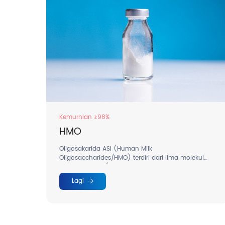
Kemurnian ≥98%
HMO
Oligosakarida ASI (Human Milk
Oligosaccharides/HMO) terdiri dari lima molekul
monosakarida (glukosa, galaktosa, fukosa, N-
asetilglukosamin, dan asam N-asetilneuraminat).
Lagi