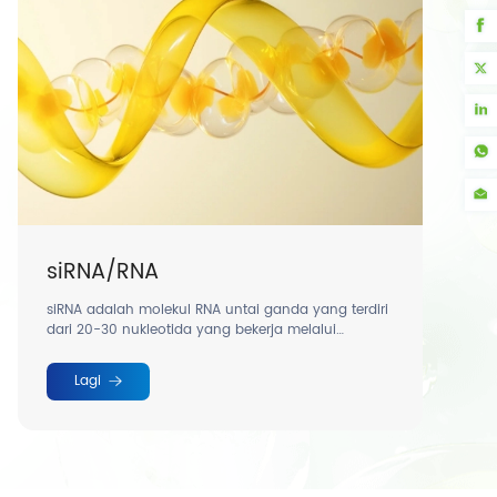
Kemurn
siRNA/RNA
Asam
iRNA adalah molekul RNA untai ganda yang terdiri
Mesin K
ari 20-30 nukleotida yang bekerja melalui
Sendiri
ekanisme interferensi RNA untuk mengatur
kspresi gen secara tepat.
Lagi
Lag