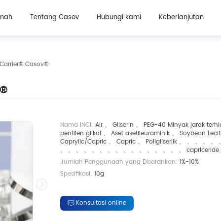
Bahan kosmetik
Bahan suplemen kecantikan oral
mah
Tentang Casov
Hubungi kami
Keberlanjutan
Carrier® Casov®
v®
Nama INCI:
Air 、 Gliserin 、 PEG-40 Minyak jarak terh
pentilen glikol 、 Aset asetileuraminik 、 Soybean Lec
Caprylic/Capric 、 Capric 、 Poligliserlik 、 、 、 、 
、 、 、 、 、 、 、 、 、 、 、 、 、 、 、 、 capriceride
Jumlah Penggunaan yang Disarankan:
1%-10%
Spesifikasi:
10g
Konsultasi online