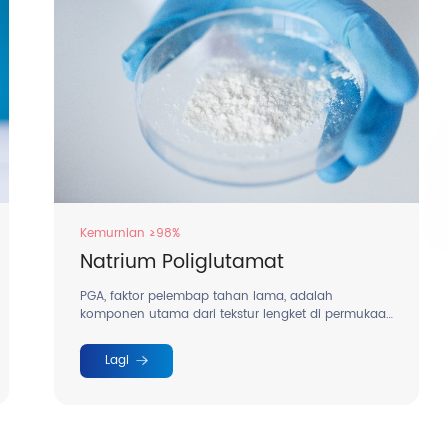
Kemurnian ≥98%
Natrium Poliglutamat
s
PGA, faktor pelembap tahan lama, adalah
d
komponen utama dari tekstur lengket di permukaan
m
natto tradisional.
e
Lagi