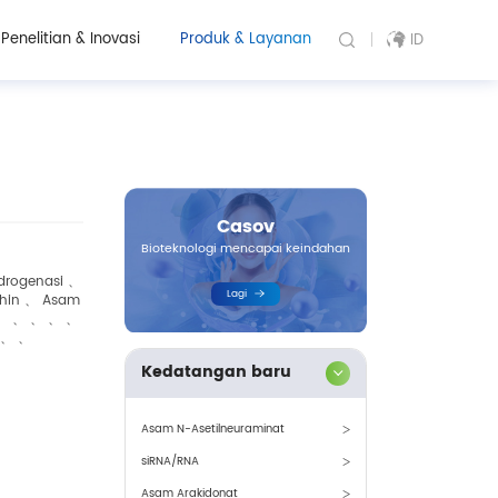
Penelitian & Inovasi
Produk & Layanan
ID
Casov
Bioteknologi mencapai keindahan
idrogenasi 、
Lagi
ithin 、 Asam
、 、 、 、 、 、
 、 、
Kedatangan baru
Asam N-Asetilneuraminat
siRNA/RNA
Asam Arakidonat