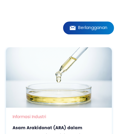
Berlangganan
Info
Informasi Industri
As
Asam Arakidonat (ARA) dalam