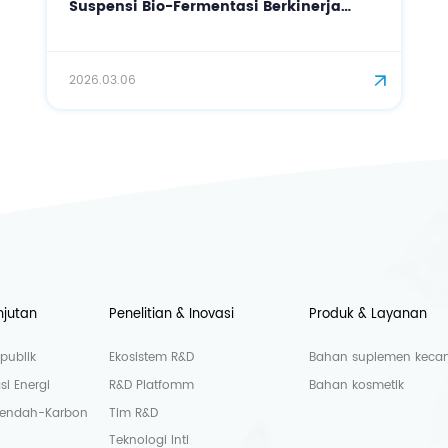
Suspensi Bio-Fermentasi Berkinerja
Tinggi untuk Kosmetik Presisi
2026.03.06
njutan
Penelitian & Inovasi
Produk & Layanan
publik
Ekosistem R&D
Bahan suplemen kecant
si Energi
R&D Platfomm
Bahan kosmetik
Rendah-Karbon
Tim R&D
Teknologi Inti