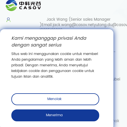
Jack Wang (Senior sales Manager
)
Email:
jack.wang@casov.net
yutong.du@casov
13035103869
Kami menganggap privasi Anda
Services & Suggestions
dengan sangat serius
Email:
info@casovbio.net
Direct/Wechat:
0086-
Situs web ini menggunakan cookie untuk memberi
15307143249
Anda pengalaman yang lebih aman dan lebih
pribadi. Dengan menerima, Anda menyetujui
Wuhan Synthetic Biology Innovation Hub
kebijakan cookie dan penggunaan cookie untuk
No. 89, Gaokeyuan 3rd Road,
tujuan iklan dan analitik.
Donghu New Technology Development Zone, Wuhan, Hubei
Berlangganan
Menolak
Menerima
Hak Cipta © Wuhan Casov Green Biotech Co., Ltd. Semua hak
dilindungi undang -undang.