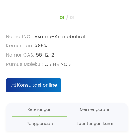
1
/
1
Nama INCI:
Asam γ-Aminobutirat
Kemurnian:
≥98%
Nomor CAS:
56-12-2
Rumus Molekul:
C
H
NO
4
9
2
Konsultasi online
Keterangan
Memengaruhi
Penggunaan
Keuntungan kami