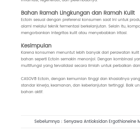
inflamasi, regeneratif, dan pelembabnya.
Bahan Ramah Lingkungan dan Ramah Kulit
Ectoin sesuai dengan preferensi konsumen saat ini untuk prod
alami melalui teknik fermentasi berkelanjutan. Selain itu, 
mengorbankan integritas kulit atau menyebabkan iritasi.
Kesimpulan
Karena konsumen menuntut lebih banyak dari perawatan kulit 
bahan seperti Ectoin semakin menonjol. Dengan kombinasi ya
multifungsi yang tervalidasi secara ilmiah untuk perbaikan da
CASOV® Ectoin, dengan kemurnian tinggi dan khasiatnya yang 
standar kinerja, keamanan, dan keberlanjutan tertinggi. Baik u
bahan aktif.
Sebelumnya：
Senyawa Antioksidan Ergothioneine 
Kesehatan: Perspektif Ilmiah tentang Solusi Bioakti