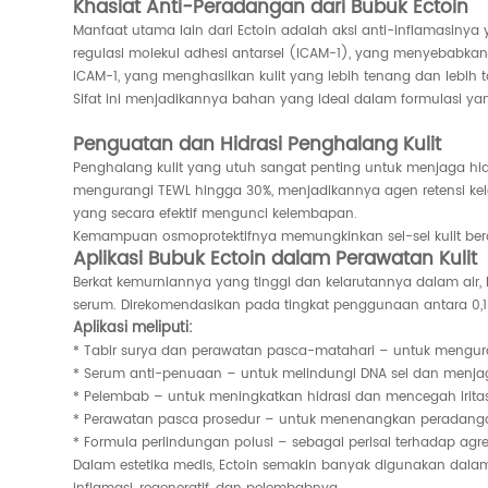
Khasiat Anti-Peradangan dari Bubuk Ectoin
Manfaat utama lain dari Ectoin adalah aksi anti-inflamasinya
regulasi molekul adhesi antarsel (ICAM-1), yang menyebabkan ke
ICAM-1, yang menghasilkan kulit yang lebih tenang dan lebih 
Sifat ini menjadikannya bahan yang ideal dalam formulasi yang
Penguatan dan Hidrasi Penghalang Kulit
Penghalang kulit yang utuh sangat penting untuk menjaga hidr
mengurangi TEWL hingga 30%, menjadikannya agen retensi kele
yang secara efektif mengunci kelembapan.
Kemampuan osmoprotektifnya memungkinkan sel-sel kulit berada
Aplikasi Bubuk Ectoin dalam Perawatan Kulit
Berkat kemurniannya yang tinggi dan kelarutannya dalam air,
serum. Direkomendasikan pada tingkat penggunaan antara 0,
Aplikasi meliputi:
* Tabir surya dan perawatan pasca-matahari – untuk mengur
* Serum anti-penuaan – untuk melindungi DNA sel dan menjaga
* Pelembab – untuk meningkatkan hidrasi dan mencegah iritas
* Perawatan pasca prosedur – untuk menenangkan peradan
* Formula perlindungan polusi – sebagai perisai terhadap agr
Dalam estetika medis, Ectoin semakin banyak digunakan dala