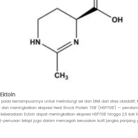
Ektoin
tak pada kemampuannya untuk melindungi sel dan DNA dari stres oksidatif,
an meningkatkan ekspresi Heat Shock Protein 70B' (HSP70B') — pendampin
 keberadaan Ectoin dapat meningkatkan ekspresi HSP70B' hingga 2,5 kali 
 anti-penuaan tetapi juga dalam mencegah kerusakan kulit jangka panjang