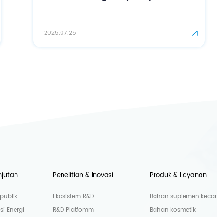
2025.07.25
njutan
Penelitian & Inovasi
Produk & Layanan
publik
Ekosistem R&D
Bahan suplemen kecant
si Energi
R&D Platfomm
Bahan kosmetik