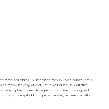
 terutama dari radiasi UV. Penelitian menunjukkan bahwa Ectoin
g molekuler yang dikenal untuk melindungi sel dari stres
lipat, menciptakan mekanisme pertahanan internal yang kuat.
 yang dapat menyebabkan hiperpigmentasi, kerusakan elastin,