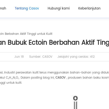
mah
Tentang Casov
Hubungi kami
Keberlanjutan
in Berbahan Aktif Tinggi untuk Kulit
an Bubuk Ectoin Berbahan Aktif Tingg
Jun 18
Sumber: CASOV
Jelajahi yang cerdas: 412
asi, industri perawatan kulit terus menggunakan bahan-bahan yang diduk
ul C₆H₁₀N₂O₂. Dalam posting blog ini,
CASOV
, produsen bahan baku kosme
gi untuk kulit.