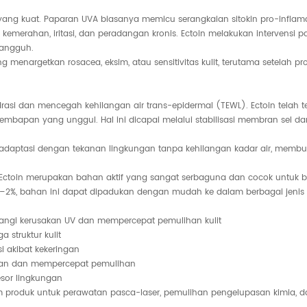
 yang kuat. Paparan UVA biasanya memicu serangkaian sitokin pro-inflama
merahan, iritasi, dan peradangan kronis. Ectoin melakukan intervensi pada
tangguh.
 menargetkan rosacea, eksim, atau sensitivitas kulit, terutama setelah p
asi dan mencegah kehilangan air trans-epidermal (TEWL). Ectoin telah ter
mbapan yang unggul. Hal ini dicapai melalui stabilisasi membran sel d
ptasi dengan tekanan lingkungan tanpa kehilangan kadar air, membuat Ect
 Ectoin merupakan bahan aktif yang sangat serbaguna dan cocok untuk be
1–2%, bahan ini dapat dipadukan dengan mudah ke dalam berbagai jenis 
angi kerusakan UV dan mempercepat pemulihan kulit
 struktur kulit
i akibat kekeringan
gan dan mempercepat pemulihan
esor lingkungan
m produk untuk perawatan pasca-laser, pemulihan pengelupasan kimia, 