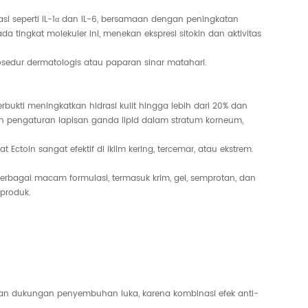
si seperti IL-1α dan IL-6, bersamaan dengan peningkatan
 tingkat molekuler ini, menekan ekspresi sitokin dan aktivitas
rosedur dermatologis atau paparan sinar matahari.
bukti meningkatkan hidrasi kulit hingga lebih dari 20% dan
an pengaturan lapisan ganda lipid dalam stratum korneum,
oin sangat efektif di iklim kering, tercemar, atau ekstrem.
rbagai macam formulasi, termasuk krim, gel, semprotan, dan
produk.
dan dukungan penyembuhan luka, karena kombinasi efek anti-