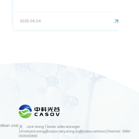
2025.08.04
ikan oral
Jack Wang (Senior sales Manager
)
Email:
jack.wang@casov.net
yutong.du@casov.net
Direct/Wechat:
0086-
13035103869