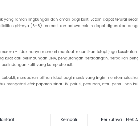
uk yang ramah lingkungan dan aman bagi kulit. Ectoin dapat terurai secar
kompatibilitas pH-nya (6–8) memastikan bahwa ectoin dapat digunakan den
mereka - tidak hanya mencari manfaat kecantikan tetapi juga kesehatan 
ng kuat dari perlindungan DNA, pengurangan peradangan, perbaikan pengh
n perlindungan kulit yang komprehensif.
terbukti, merupakan pilihan ideal bagi merek yang ingin memformulasik
ntuk mengatasi efek paparan sinar UV, polusi, penuaan, atau pemulihan kul
Manfaat
Kembali
Berikutnya：
Efek 
f CASOV
Alami untuk Kulit