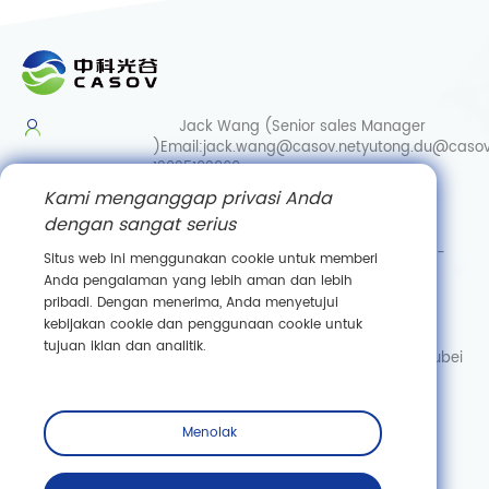
Jack Wang (Senior sales Manager
)
Email:
jack.wang@casov.net
yutong.du@casov
13035103869
Kami menganggap privasi Anda
Services & Suggestions
dengan sangat serius
Email:
info@casovbio.net
Direct/Wechat:
0086-
Situs web ini menggunakan cookie untuk memberi
15307143249
Anda pengalaman yang lebih aman dan lebih
pribadi. Dengan menerima, Anda menyetujui
Wuhan Synthetic Biology Innovation Hub
kebijakan cookie dan penggunaan cookie untuk
No. 89, Gaokeyuan 3rd Road,
tujuan iklan dan analitik.
Donghu New Technology Development Zone, Wuhan, Hubei
Berlangganan
Menolak