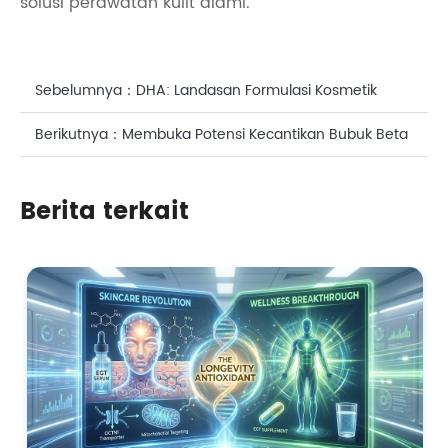
solusi perawatan kulit alami.
Sebelumnya：
DHA: Landasan Formulasi Kosmetik
yang Efektif dan Alami
Berikutnya：
Membuka Potensi Kecantikan Bubuk Beta
Karoten Alami
Berita terkait