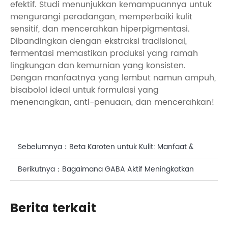
efektif. Studi menunjukkan kemampuannya untuk
mengurangi peradangan, memperbaiki kulit
sensitif, dan mencerahkan hiperpigmentasi.
Dibandingkan dengan ekstraksi tradisional,
fermentasi memastikan produksi yang ramah
lingkungan dan kemurnian yang konsisten.
Dengan manfaatnya yang lembut namun ampuh,
bisabolol ideal untuk formulasi yang
menenangkan, anti-penuaan, dan mencerahkan!
Sebelumnya：
Beta Karoten untuk Kulit: Manfaat &
Strategi Formulasi
Berikutnya：
Bagaimana GABA Aktif Meningkatkan
Kolagen dan Memperbaiki Kulit Secara Alami?
Berita terkait