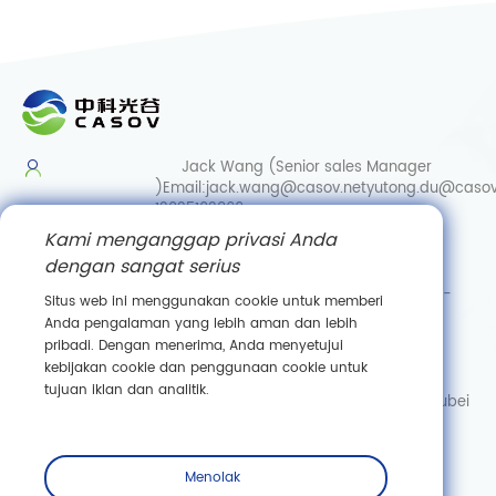
Jack Wang (Senior sales Manager
)
Email:
jack.wang@casov.net
yutong.du@casov
13035103869
Kami menganggap privasi Anda
Services & Suggestions
dengan sangat serius
Email:
info@casovbio.net
Direct/Wechat:
0086-
Situs web ini menggunakan cookie untuk memberi
15307143249
Anda pengalaman yang lebih aman dan lebih
pribadi. Dengan menerima, Anda menyetujui
Wuhan Synthetic Biology Innovation Hub
kebijakan cookie dan penggunaan cookie untuk
No. 89, Gaokeyuan 3rd Road,
tujuan iklan dan analitik.
Donghu New Technology Development Zone, Wuhan, Hubei
Berlangganan
Menolak