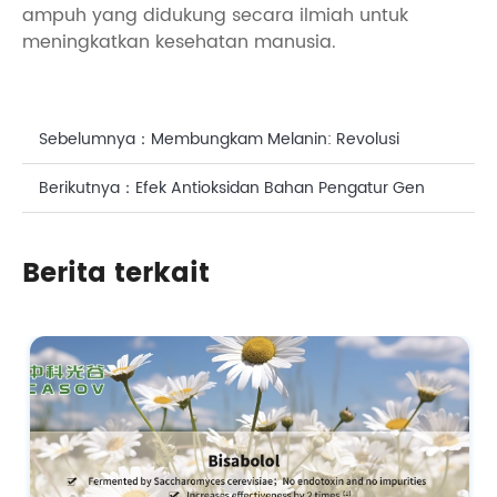
ampuh yang didukung secara ilmiah untuk
meningkatkan kesehatan manusia.
Sebelumnya：
Membungkam Melanin: Revolusi
Pemutih RNA (siRNA) dalam Perawatan Kulit
Berikutnya：
Efek Antioksidan Bahan Pengatur Gen
Small Interfering RNA (siRNA)
Berita terkait