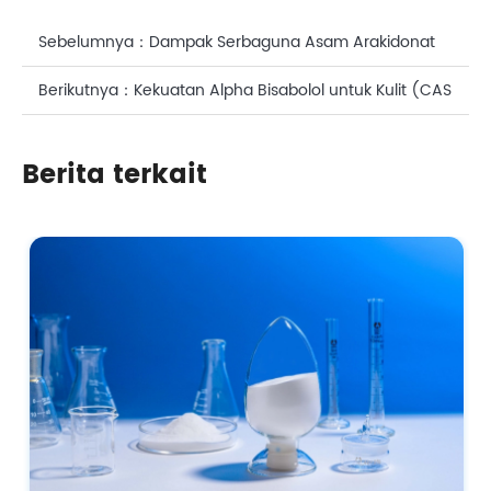
Sebelumnya：
Dampak Serbaguna Asam Arakidonat
(ARA): Analisis Mendalam tentang Nutrisi dan
Berikutnya：
Kekuatan Alpha Bisabolol untuk Kulit (CAS
Perawatan Kulit
No.: 23089-26-1): Panduan Lengkap
Berita terkait