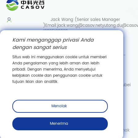
Jack Wang (Senior sales Manager
)
Email:
jack.wang@casov.net
yutong.du@casov
13035103869
Kami menganggap privasi Anda
Services & Suggestions
dengan sangat serius
Email:
info@casovbio.net
Direct/Wechat:
0086-
Situs web ini menggunakan cookie untuk memberi
15307143249
Anda pengalaman yang lebih aman dan lebih
pribadi. Dengan menerima, Anda menyetujui
Wuhan Synthetic Biology Innovation Hub
kebijakan cookie dan penggunaan cookie untuk
No. 89, Gaokeyuan 3rd Road,
tujuan iklan dan analitik.
Donghu New Technology Development Zone, Wuhan, Hubei
Berlangganan
Menolak
Menerima
Hak Cipta © Wuhan Casov Green Biotech Co., Ltd. Semua hak
dilindungi undang -undang.