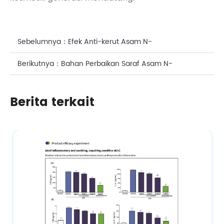
Sebelumnya：
Efek Anti-kerut Asam N-
Acetylneuraminic dalam Perawatan Wajah
Berikutnya：
Bahan Perbaikan Saraf Asam N-
Asetilneuraminat (Asam Sialat): Produk Unggulan
Berita terkait
dalam Kosmetik dan Makanan