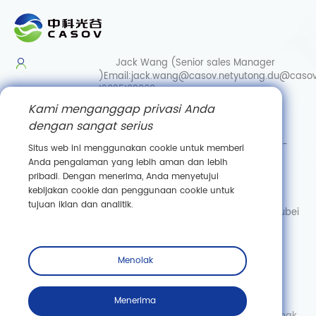
Jack Wang (Senior sales Manager
)
Email:
jack.wang@casov.net
yutong.du@casov
13035103869
Kami menganggap privasi Anda
Services & Suggestions
dengan sangat serius
Email:
info@casovbio.net
Direct/Wechat:
0086-
Situs web ini menggunakan cookie untuk memberi
15307143249
Anda pengalaman yang lebih aman dan lebih
pribadi. Dengan menerima, Anda menyetujui
Wuhan Synthetic Biology Innovation Hub
kebijakan cookie dan penggunaan cookie untuk
No. 89, Gaokeyuan 3rd Road,
tujuan iklan dan analitik.
Donghu New Technology Development Zone, Wuhan, Hubei
Berlangganan
Menolak
Menerima