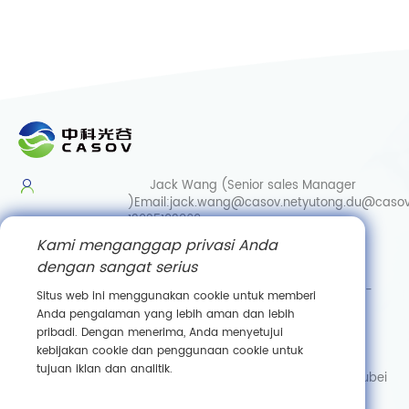
Informasi Industri
Kekuatan Bahan
Aktif Biologis:
Asam Sialat
2025.08.04
Jack Wang (Senior sales Manager
)
Email:
jack.wang@casov.net
yutong.du@casov
13035103869
Kami menganggap privasi Anda
Services & Suggestions
dengan sangat serius
Email:
info@casovbio.net
Direct/Wechat:
0086-
Situs web ini menggunakan cookie untuk memberi
15307143249
Anda pengalaman yang lebih aman dan lebih
pribadi. Dengan menerima, Anda menyetujui
Wuhan Synthetic Biology Innovation Hub
kebijakan cookie dan penggunaan cookie untuk
No. 89, Gaokeyuan 3rd Road,
tujuan iklan dan analitik.
Donghu New Technology Development Zone, Wuhan, Hubei