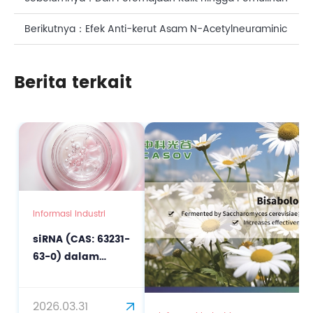
Otot: Kekuatan Asam N-Asetilneuraminat dalam
Berikutnya：
Efek Anti-kerut Asam N-Acetylneuraminic
Formula Kesehatan
dalam Perawatan Wajah
Berita terkait
Informasi Industri
siRNA (CAS: 63231-
63-0) dalam
Perawatan Kulit
Presisi: Dari
2026.03.31
Penekanan Gen