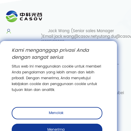
Jack Wang (Senior sales Manager
)
Email:
jack.wang@casov.net
yutong.du@casov
13035103869
Kami menganggap privasi Anda
Services & Suggestions
dengan sangat serius
Email:
info@casovbio.net
Direct/Wechat:
0086-
Situs web ini menggunakan cookie untuk memberi
15307143249
Anda pengalaman yang lebih aman dan lebih
pribadi. Dengan menerima, Anda menyetujui
Wuhan Synthetic Biology Innovation Hub
kebijakan cookie dan penggunaan cookie untuk
No. 89, Gaokeyuan 3rd Road,
tujuan iklan dan analitik.
Donghu New Technology Development Zone, Wuhan, Hubei
Berlangganan
Menolak
Menerima