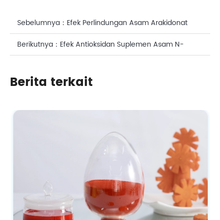
Sebelumnya：
Efek Perlindungan Asam Arakidonat
Antioksidan untuk Kulit
Berikutnya：
Efek Antioksidan Suplemen Asam N-
Acetylneuraminic (NANA) untuk Kesehatan Kulit
Berita terkait