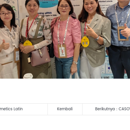
etics Latin
Kembali
Berikutnya：
CASO
Kami di in-cosmet