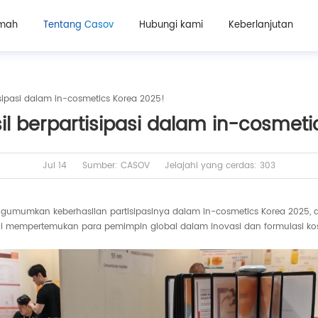
mah
Tentang Casov
Hubungi kami
Keberlanjutan
sipasi dalam in-cosmetics Korea 2025!
l berpartisipasi dalam in-cosmeti
Jul 14
Sumber: CASOV
Jelajahi yang cerdas: 303
mumkan keberhasilan partisipasinya dalam in-cosmetics Korea 2025, a
a ini mempertemukan para pemimpin global dalam inovasi dan formulasi k