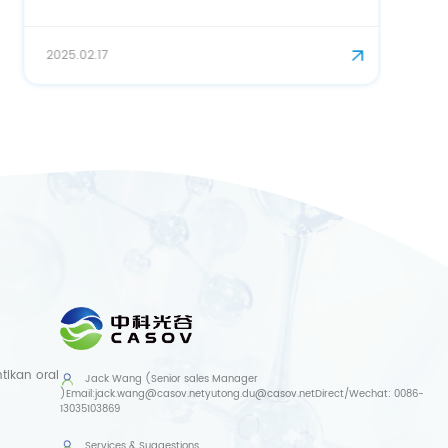
2025.02.17
ikan oral
Jack Wang (Senior sales Manager
)
Email:
jack.wang@casov.net
yutong.du@casov.net
Direct/Wechat:
0086-
13035103869
Services & Suggestions