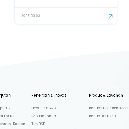
kecantikan!
2025.03.03
njutan
Penelitian & Inovasi
Produk & Layanan
publik
Ekosistem R&D
Bahan suplemen kecant
si Energi
R&D Platfomm
Bahan kosmetik
Rendah-Karbon
Tim R&D