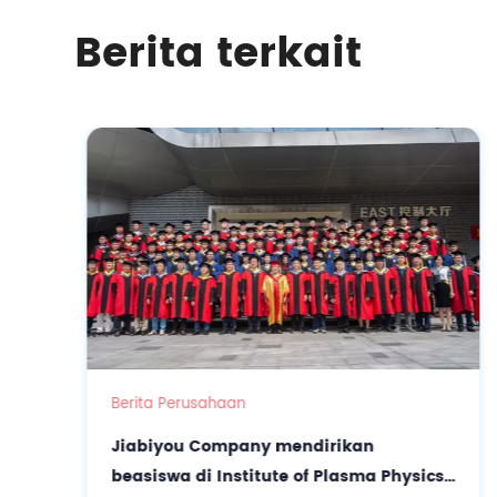
Berita terkait
Berita Perusahaan
Jiabiyou Company mendirikan
beasiswa di Institute of Plasma Physics,