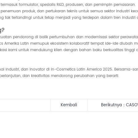
, termasuk formulator, spesialis R&D, produsen, dan pemimpin pemasaran.
penemuan produk, dan pertukaran teknis untuk semua sektor industri kec
 tak tertandingi untuk tetap menjadi yang terdepan dalam tren industri 
g?
ekuatan pendorong di balik pertumbuhan dan modernisasi sektor perawata
cs Amerika Latin memupuk ekosistem kolaboratif tempat ide-ide diubah me
ikasi kami untuk mendukung klien dengan bahan baku berkualitas tinggi 
l industri, dan inovator di In-Cosmetics Latin America 2025. Bersama-sa
rlanjutan, dan kreativitas mendorong perubahan yang berarti.
Kembali
Berikutnya：
CASOV
2025!