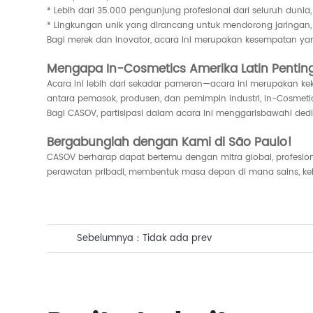
* Lebih dari 35.000 pengunjung profesional dari seluruh dunia
* Lingkungan unik yang dirancang untuk mendorong jaringan, 
Bagi merek dan inovator, acara ini merupakan kesempatan yang
Mengapa In-Cosmetics Amerika Latin Pentin
Acara ini lebih dari sekadar pameran—acara ini merupakan k
antara pemasok, produsen, dan pemimpin industri, In-Cosmeti
Bagi CASOV, partisipasi dalam acara ini menggarisbawahi ded
Bergabunglah dengan Kami di São Paulo!
CASOV berharap dapat bertemu dengan mitra global, profesiona
perawatan pribadi, membentuk masa depan di mana sains, kebe
Sebelumnya：
Tidak ada prev