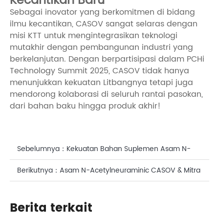
Kecantikan Baru
Sebagai inovator yang berkomitmen di bidang
ilmu kecantikan, CASOV sangat selaras dengan
misi KTT untuk mengintegrasikan teknologi
mutakhir dengan pembangunan industri yang
berkelanjutan. Dengan berpartisipasi dalam PCHi
Technology Summit 2025, CASOV tidak hanya
menunjukkan kekuatan Litbangnya tetapi juga
mendorong kolaborasi di seluruh rantai pasokan,
dari bahan baku hingga produk akhir!
Sebelumnya：
Kekuatan Bahan Suplemen Asam N-
Acetylneuraminic: Manfaat Asam Sialat untuk
Berikutnya：
Asam N-Acetylneuraminic CASOV & Mitra
Kecantikan
JV OIGTTALGENE.AI siRNA Raih Penghargaan Inovasi
Berita terkait
Ganda!