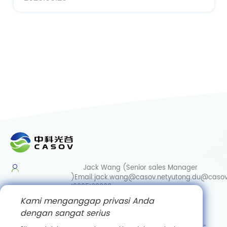
Jack Wang (Senior sales Manager
)
Email:
jack.wang@casov.net
yutong.du@casov
13035103869
Kami menganggap privasi Anda
Services & Suggestions
dengan sangat serius
Email:
info@casovbio.net
Direct/Wechat:
0086-