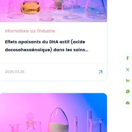
Informations sur l'industrie
Effets apaisants du DHA actif (acide
docosahexaénoïque) dans les soins
personnels
2025.03.25