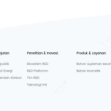
njutan
Penelitian & Inovasi
Produk & Layanan
publik
Ekosistem R&D
Bahan suplemen kecant
si Energi
R&D Platfomm
Bahan kosmetik
Rendah-Karbon
Tim R&D
Teknologi Inti