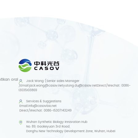
ikan oral
Jack Wang (Senior sales Manager
)
Email:
jack.wang@casov.net
yutong.du@casov.net
Direct/Wechat:
0086-
13035103869
Services & Suggestions
Email:
info@casovbio.net
Direct/Wechat:
0086-15307143249
Wuhan Synthetic Biology Innovation Hub
No. 89, Gaokeyuan 3rd Road,
Donghu New Technology Development Zone, Wuhan, Hubei