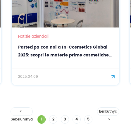
Notizie aziendali
Partecipa con noi a In-Cosmetics Global
2025: scopri le materie prime cosmetiche
naturali con CASOV
2025.04.09
Berikutnya
Sebelumnya
1
2
3
4
5