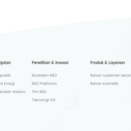
njutan
Penelitian & Inovasi
Produk & Layanan
publik
Ekosistem R&D
Bahan suplemen kecant
si Energi
R&D Platfomm
Bahan kosmetik
Rendah-Karbon
Tim R&D
Teknologi Inti