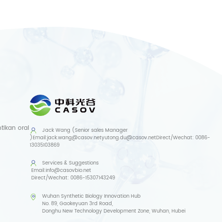
ikan oral
Jack Wang (Senior sales Manager
)
Email:
jack.wang@casov.net
yutong.du@casov.net
Direct/Wechat:
0086-
13035103869
Services & Suggestions
Email:
info@casovbio.net
Direct/Wechat:
0086-15307143249
Wuhan Synthetic Biology Innovation Hub
No. 89, Gaokeyuan 3rd Road,
Donghu New Technology Development Zone, Wuhan, Hubei