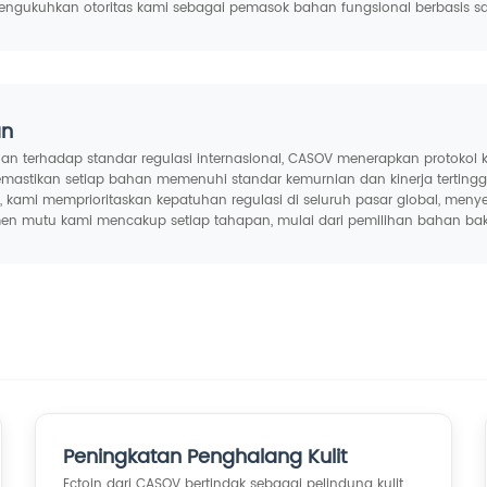
ngukuhkan otoritas kami sebagai pemasok bahan fungsional berbasis sa
an
uhan terhadap standar regulasi internasional, CASOV menerapkan protokol k
stikan setiap bahan memenuhi standar kemurnian dan kinerja tertinggi
 kami memprioritaskan kepatuhan regulasi di seluruh pasar global, me
jemen mutu kami mencakup setiap tahapan, mulai dari pemilihan bahan b
Peningkatan Penghalang Kulit
Ectoin dari CASOV bertindak sebagai pelindung kulit,