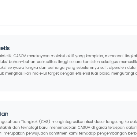
etis
 sintetik, CASOV merekayasa molekul aktif yang kompleks, mencapai ting
ksi bahan-bahan berkualitas tinggi secara konsisten sekaligus memastika
ksi senyawa langka dan berharga yang sebelumnya sulit diperoleh dala
uk menghasilkan molekul target dengan efisiensi luar biasa, mengurangi
tian
getahuan Tiongkok (CAS) mengintegrasikan riset dasar langsung ke dalam 
 mutakhir dan teknologi baru, menempatkan CASOV di garda terdepan dala
s—ini merupakan perwujudan komitmen kami terhadap pengembangan berbas