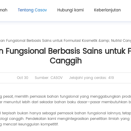
mah
Tentang Casov
Hubungi kami
Keberlanjutan
n Fungsional Berbasis Sains untuk Formulasi Kosmetik &amp; Nutrisi Can
Fungsional Berbasis Sains untuk Fo
Canggih
Oct 30
Sumber: CASOV
Jelajahi yang cerdas: 419
ng pesat, memilih pemasok bahan fungsional yang menggabungkan produk
r menuntut lebih dari sekadar bahan baku dasar—pasar membutuhkan bahan
ri terpisah bukan hanya sebagai pemasok bahan fungsional lainnya, tetap
nologi canggih. Pendekatan kami mengintegrasikan penelitian ilmiah yan
 mencari keunggulan kompetitif.