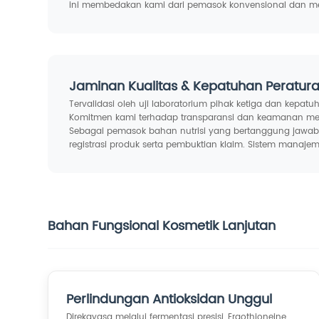
ini membedakan kami dari pemasok konvensional dan me
Jaminan Kualitas & Kepatuhan Peratur
Tervalidasi oleh uji laboratorium pihak ketiga dan kepat
Komitmen kami terhadap transparansi dan keamanan mema
Sebagai pemasok bahan nutrisi yang bertanggung jawab,
registrasi produk serta pembuktian klaim. Sistem mana
Bahan Fungsional Kosmetik Lanjutan
Perlindungan Antioksidan Unggul
Direkayasa melalui fermentasi presisi, Ergothioneine