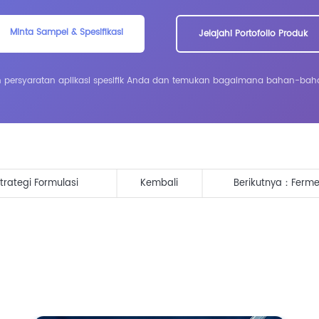
Minta Sampel & Spesifikasi
Jelajahi Portofolio Produk
an persyaratan aplikasi spesifik Anda dan temukan bagaimana bahan-bah
trategi Formulasi
Kembali
Berikutnya：
Ferme
Perawatan Kulit