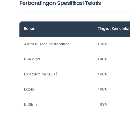
Perbandingan Spesifikasi Teknis
Bahan
Tingkat Kemurnia
Asam N-Asetilneuraminat
≥98%
DHA alga
≥40%
Ergothionine (EGT)
≥98%
Ektoin
≥98%
L-Glisin
≥99%